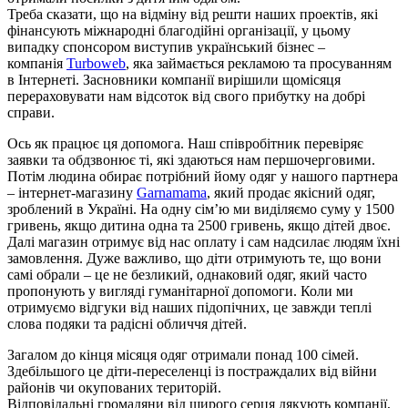
Треба сказати, що на відміну від решти наших проектів, які
фінансують міжнародні благодійні організації, у цьому
випадку спонсором виступив український бізнес –
компанія
Turboweb
, яка займається рекламою та просуванням
в Інтернеті. Засновники компанії вирішили щомісяця
перераховувати нам відсоток від свого прибутку на добрі
справи.
Ось як працює ця допомога. Наш співробітник перевіряє
заявки та обдзвонює ті, які здаються нам першочерговими.
Потім людина обирає потрібний йому одяг у нашого партнера
– інтернет-магазину
Garnamama
, який продає якісний одяг,
зроблений в Україні. На одну сім’ю ми виділяємо суму у 1500
гривень, якщо дитина одна та 2500 гривень, якщо дітей двоє.
Далі магазин отримує від нас оплату і сам надсилає людям їхні
замовлення. Дуже важливо, що діти отримують те, що вони
самі обрали – це не безликий, однаковий одяг, який часто
пропонують у вигляді гуманітарної допомоги. Коли ми
отримуємо відгуки від наших підопічних, це завжди теплі
слова подяки та радісні обличчя дітей.
Загалом до кінця місяця одяг отримали понад 100 сімей.
Здебільшого це діти-переселенці із постраждалих від війни
районів чи окупованих територій.
Відповідальні громадяни від щирого серця дякують компанії,