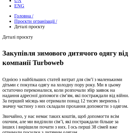
UA
ENG
Головна /
Проєкти огранізації /
Деталі проєкту
Деталі проєкту
Закупівля зимового дитячого одягу від
компанії Turboweb
Однією з найбільших статей витрат для сім’ї з маленькими
дітьми є покупка одягу на холодну пору року. Ми в цьому
остаточно переконалися, коли розпочали збір заявок на
надання адресної допомоги сім’ям, які постраждали від війни.
За перший місяць ми отримали понад 12 тисяч звернень і
значну частину з них складали прохання допомогти з одягом.
Звичайно, у нас немає таких коштів, щоб допомогти всім
охочим, але ми виділили сім’ї, які постраждали більше за
інших і вирішили почати з них. І ось перші 38 сімей вже
отримали посилки з дитячим одягом.