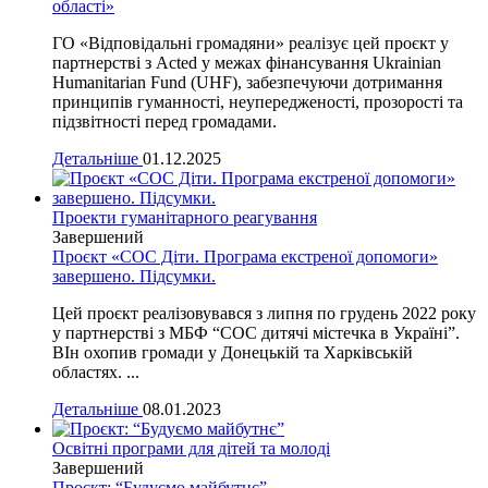
області»
ГО «Відповідальні громадяни» реалізує цей проєкт у
партнерстві з Acted у межах фінансування Ukrainian
Humanitarian Fund (UHF), забезпечуючи дотримання
принципів гуманності, неупередженості, прозорості та
підзвітності перед громадами.
Детальніше
01.12.2025
Проекти гуманітарного реагування
Завершений
Проєкт «СОС Діти. Програма екстреної допомоги»
завершено. Підсумки.
Цей проєкт реалізовувався з липня по грудень 2022 року
у партнерстві з МБФ “СОС дитячі містечка в Україні”.
ВІн охопив громади у Донецькій та Харківській
областях. ...
Детальніше
08.01.2023
Освітні програми для дітей та молоді
Завершений
Проєкт: “Будуємо майбутнє”