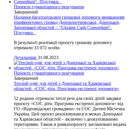
Проекти гуманітарного реагування
Завершений
Надання багатоцільової грошової допомоги мешканцям
прифронтових громад Дніпропетровської, Донецької,
Запорізької областей – “Ukraine Cash Consortium”.
Підсумки.
В результаті реалізації проєкту грошову допомогу
отримали 33 072 особи.
Детальніше
31.08.2023
Проекти гуманітарного реагування
Завершений
Теплий одяг для дітей з Донецької та Харківської
областей. «СОС діти. Програма екстреної допомоги»
52 родини отримали теплі речі для своїх дітей завдяки
проєкту «СОС діти. Програма екстреної допомоги» від
ГО «Відповідальні громадяни» та СОС Дитячі Містечка
Україна. Цей проєкт реалізовувався в межах Донецької
та Харківської областей – включно з деокупованими
територіями. Також в рамкахпроєкту заплановані видача