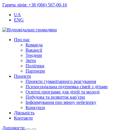
Гаряча лінія: +38 (066) 567-00-16
UA
ENG
Про нас
Команда
Вакансії
Тендери
Звіти
Політики
Партнери
Проекти
Проекти гуманітарного реагування
Психосоціальна підтримка сімей з дітьми
Освітні програми для дітей та молоді
Побудова та розвиток кар’єри
Інформування про мінну небезпеку
Конкурси
Діяльність
Контакти
Допомогти