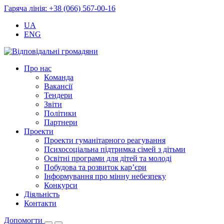
Гаряча лінія: +38 (066) 567-00-16
UA
ENG
Про нас
Команда
Вакансії
Тендери
Звіти
Політики
Партнери
Проекти
Проекти гуманітарного реагування
Психосоціальна підтримка сімей з дітьми
Освітні програми для дітей та молоді
Побудова та розвиток кар’єри
Інформування про мінну небезпеку
Конкурси
Діяльність
Контакти
Допомогти