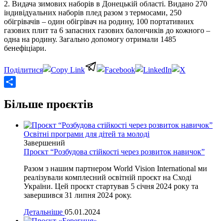
2. Видача зимових наборів в Донецькій області. Видано 270
індивідуальних наборів плед разом з термосами, 250
обігрівачів – один обігрівач на родину, 100 портативних
газових плит та 6 запасних газових балончиків до кожного –
одна на родину. Загально допомогу отримали 1485
бенефіціари.
Share
Більше проєктів
Освітні програми для дітей та молоді
Завершений
Проєкт “Розбудова стійкості через розвиток навичок”
Разом з нашим партнером World Vision International ми
реалізували комплесний освітній проєкт на Сході
України. Цей проєкт стартував 5 січня 2024 року та
завершився 31 липня 2024 року.
Детальніше
05.01.2024