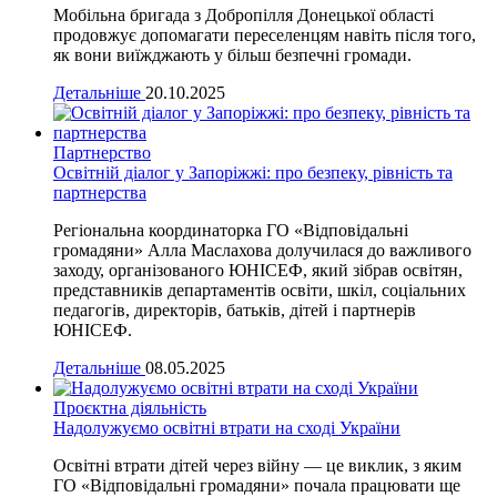
Мобільна бригада з Добропілля Донецької області
продовжує допомагати переселенцям навіть після того,
як вони виїжджають у більш безпечні громади.
Детальніше
20.10.2025
Партнерство
Освітній діалог у Запоріжжі: про безпеку, рівність та
партнерства
Регіональна координаторка ГО «Відповідальні
громадяни» Алла Маслахова долучилася до важливого
заходу, організованого ЮНІСЕФ, який зібрав освітян,
представників департаментів освіти, шкіл, соціальних
педагогів, директорів, батьків, дітей і партнерів
ЮНІСЕФ.
Детальніше
08.05.2025
Проєктна діяльність
Надолужуємо освітні втрати на сході України
Освітні втрати дітей через війну — це виклик, з яким
ГО «Відповідальні громадяни» почала працювати ще