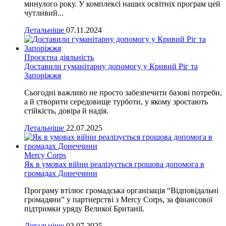
минулого року. У комплексі наших освітніх програм цей
чутливий...
Детальніше
07.11.2024
Проєктна діяльність
Доставили гуманітарну допомогу у Кривий Ріг та
Запоріжжя
Сьогодні важливо не просто забезпечити базові потреби,
а й створити середовище турботи, у якому зростають
стійкість, довіра й надія.
Детальніше
22.07.2025
Mercy Corps
Як в умовах війни реалізується грошова допомога в
громадах Донеччини
Програму втілює громадська організація “Відповідальні
громадяни” у партнерстві з Mercy Corps, за фінансової
підтримки уряду Великої Британії.
Детальніше
03.07.2025