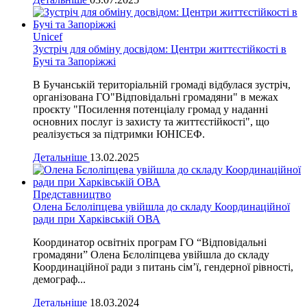
Unicef
Зустріч для обміну досвідом: Центри життєстійкості в
Бучі та Запоріжжі
В Бучанській територіальній громаді відбулася зустріч,
організована ГО"Відповідальні громадяни" в межах
проєкту "Посилення потенціалу громад у наданні
основних послуг із захисту та життєстійкості", що
реалізується за підтримки ЮНІСЕФ.
Детальніше
13.02.2025
Представництво
Олена Бєлоліпцева увійшла до складу Координаційної
ради при Харківській ОВА
Координатор освітніх програм ГО “Відповідальні
громадяни” Олена Бєлоліпцева увійшла до складу
Координаційної ради з питань сім’ї, гендерної рівності,
демограф...
Детальніше
18.03.2024