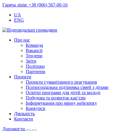
Гаряча лінія: +38 (066) 567-00-16
UA
ENG
Про нас
Команда
Вакансії
Тендери
Звіти
Політики
Партнери
Проекти
Проекти гуманітарного реагування
Психосоціальна підтримка сімей з дітьми
Освітні програми для дітей та молоді
Побудова та розвиток кар’єри
Інформування про мінну небезпеку
Конкурси
Діяльність
Контакти
Допомогти