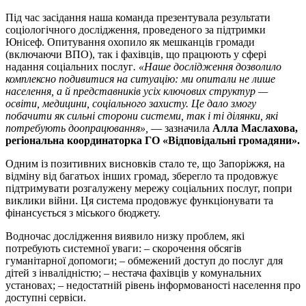
Під час засідання наша команда презентувала результати
соціологічного дослідження, проведеного за підтримки
Юнісеф. Опитування охопило як мешканців громади
(включаючи ВПО), так і фахівців, що працюють у сфері
надання соціальних послуг
. «Наше дослідження дозволило
комплексно подивитися на ситуацію: ми опитали не лише
населення, а й представників усіх ключових структур —
освіти, медицини, соціального захисту. Це дало змогу
побачити як сильні сторони системи, так і ті ділянки, які
потребують доопрацювання»,
— зазначила
Алла Маслахова,
регіональна координаторка ГО «Відповідальні громадяни».
Одним із позитивних висновків стало те, що Запоріжжя, на
відміну від багатьох інших громад, зберегло та продовжує
підтримувати розгалужену мережу соціальних послуг, попри
виклики війни. Ця система продовжує функціонувати та
фінансується з міського бюджету.
Водночас дослідження виявило низку проблем, які
потребують системної уваги: – скорочення обсягів
гуманітарної допомоги; – обмежений доступ до послуг для
дітей з інвалідністю; – нестача фахівців у комунальних
установах; – недостатній рівень інформованості населення про
доступні сервіси.