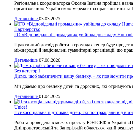
Регіональна координаторка Оксана Іватіна пройшла навча
організованою Українською мережею за права дитини та 
Детальніше
03.03.2025
Партнерство
ГО «Відповідальні громадяни» увійшла до складу Humanita
Практичний досвід роботи в громадах тепер буде предст
міжнародні й національні гуманітарні організації, що пра
Детальніше
07.08.2026
Без категорії
Діємо, щоб забезпечити вашу безпеку, – як повідомити п
Ми дбаємо про безпеку дітей та дорослих, які отримують 
Детальніше
01.04.2025
Unicef
Психосоціальна підтримка дітей, які постраждали від війни
Робота проведена в межах проєкту ЮНІСЕФ в Україні «Пос
Дніпропетровській та Запорізькій областях», який реалі