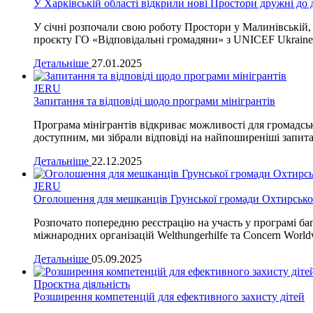
У Харківській області відкрили нові Простори дружні до
У січні розпочали свою роботу Простори у Малинівській, 
проєкту ГО «Відповідальні громадяни» з UNICEF Ukraine 
Детальніше
27.01.2025
JERU
Запитання та відповіді щодо програми мінігрантів
Програма мінігрантів відкриває можливості для громадськи
доступним, ми зібрали відповіді на найпоширеніші запита
Детальніше
22.12.2025
JERU
Оголошення для мешканців Грунської громади Охтирськог
Розпочато попередню реєстрацію на участь у програмі баг
міжнародних організацій Welthungerhilfe та Concern Worl
Детальніше
05.09.2025
Проєктна діяльність
Розширення компетенцій для ефективного захисту дітей