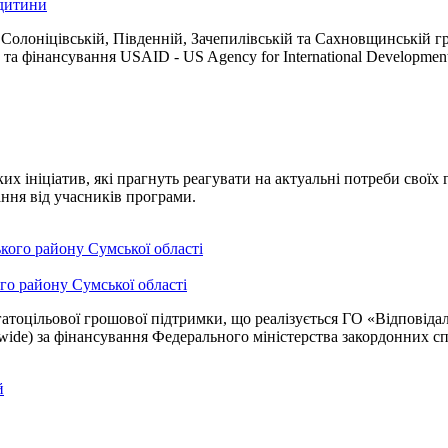
 дитини
Солоніцівській, Південній, Зачепилівській та Сахновщинській гр
та фінансування USAID - US Agency for International Developmen
х ініціатив, які прагнуть реагувати на актуальні потреби своїх
ння від учасників програми.
о району Сумської області
атоцільової грошової підтримки, що реалізується ГО «Відповідал
dwide) за фінансування Федерального міністерства закордонних 