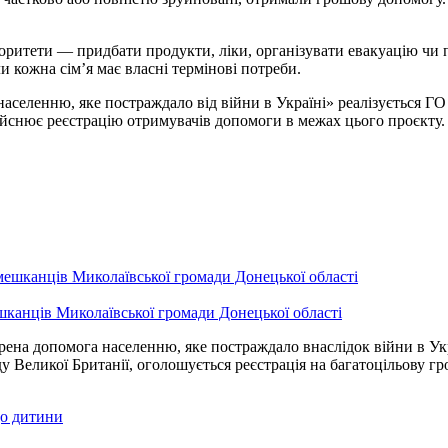
ритети — придбати продукти, ліки, організувати евакуацію чи п
 кожна сім’я має власні термінові потреби.
аселенню, яке постраждало від війни в Україні» реалізується ГО
дійснює реєстрацію отримувачів допомоги в межах цього проєкту.
шканців Миколаївської громади Донецької області
рена допомога населенню, яке постраждало внаслідок війни в Укр
ду Великої Британії, оголошується реєстрація на багатоцільову г