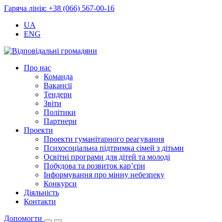
Гаряча лінія: +38 (066) 567-00-16
UA
ENG
Про нас
Команда
Вакансії
Тендери
Звіти
Політики
Партнери
Проекти
Проекти гуманітарного реагування
Психосоціальна підтримка сімей з дітьми
Освітні програми для дітей та молоді
Побудова та розвиток кар’єри
Інформування про мінну небезпеку
Конкурси
Діяльність
Контакти
Допомогти