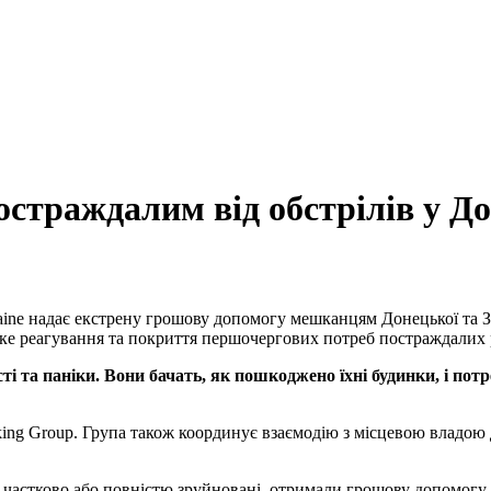
страждалим від обстрілів у До
aine надає екстрену грошову допомогу мешканцям Донецької та З
дке реагування та покриття першочергових потреб постраждалих
ті та паніки. Вони бачать, як пошкоджено їхні будинки, і по
king Group. Група також координує взаємодію з місцевою владою
 частково або повністю зруйновані, отримали грошову допомогу. 