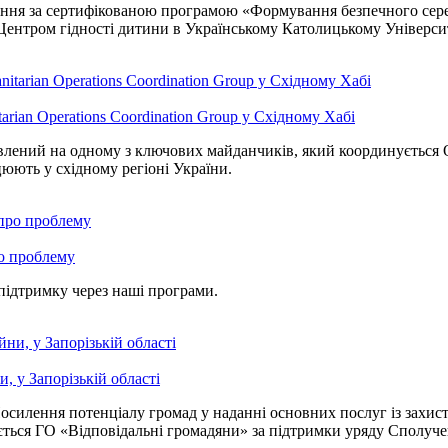
ння за сертифікованою програмою «Формування безпечного середо
Центром гідності дитини в Українському Католицькому Університ
rian Operations Coordination Group у Східному Хабі
авлений на одному з ключових майданчиків, який координується
цюють у східному регіоні України.
ро проблему
підтримку через наші програми.
, у Запорізькій області
илення потенціалу громад у наданні основних послуг із захисту 
зується ГО «Відповідальні громадяни» за підтримки уряду Сполу