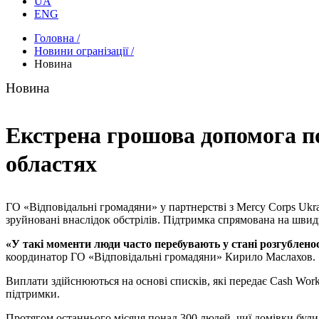
UA
ENG
Головна /
Новини огранізації /
Новина
Новина
Екстрена грошова допомога по
областях
ГО «Відповідальні громадяни» у партнерстві з Mercy Corps Ukr
зруйновані внаслідок обстрілів. Підтримка спрямована на шви
«У такі моменти люди часто перебувають у стані розгубленос
координатор ГО «Відповідальні громадяни» Кирило Маслахов.
Виплати здійснюються на основі списків, які передає Cash Wor
підтримки.
Протягом останнього місяця понад 300 людей, чиї домівки були