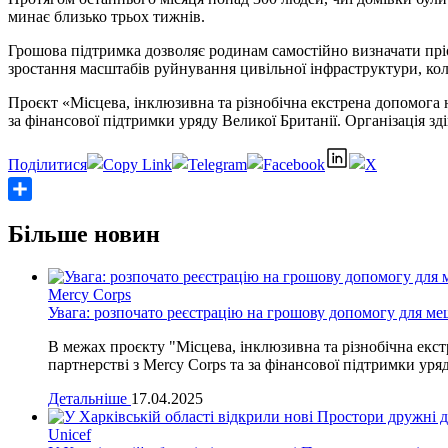
минає близько трьох тижнів.
Грошова підтримка дозволяє родинам самостійно визначати пріо
зростання масштабів руйнування цивільної інфраструктури, коли
Проєкт «Місцева, інклюзивна та різнобічна екстрена допомога н
за фінансової підтримки уряду Великої Британії. Організація з
Share
Більше новин
Mercy Corps
Увага: розпочато реєстрацію на грошову допомогу для ме
В межах проєкту "Місцева, інклюзивна та різнобічна екст
партнерстві з Mercy Corps та за фінансової підтримки уря
Детальніше
17.04.2025
Unicef