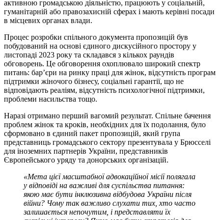
активною громадською діяльністю, працюють у соціальній,
гуманітарній або правозахисній сферах і мають керівні посади
в місцевих органах влади.
Процес розробки спільного документа пропозицій був
побудований на основі єдиного дискусійного простору у
листопаді 2023 року та складався з кількох раундів
обговорень. Це обговорення охоплювало широкий спектр
питань: бар’єри на ринку праці для жінок, відсутність програм
підтримки жіночого бізнесу, соціальні гарантії, що не
відповідають реаліям, відсутність психологічної підтримки,
проблеми насильства тощо.
Наразі отримано перший вагомий результат. Спільне бачення
проблем жінок та кроків, необхідних для їх подолання, було
сформовано в єдиний пакет пропозицій, який група
представниць громадського сектору презентувала у Брюсселі
для іноземних партнерів України, представників
Європейського уряду та донорських організацій.
«Мета цієї масштабної адвокаційної місії полягала
у відповіді на важливі для суспільства питання:
якою має бути інклюзивна відбудова України після
війни? Чому так важливо слухати тих, хто часто
залишається непочутим, і представляти їх