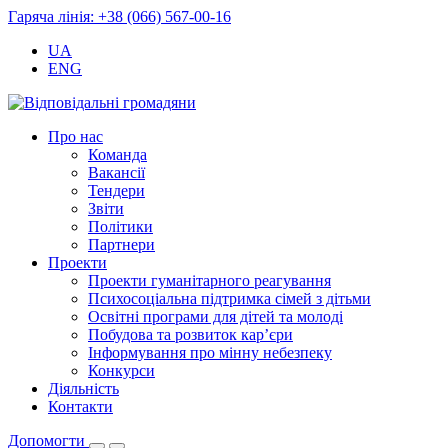
Гаряча лінія: +38 (066) 567-00-16
UA
ENG
Про нас
Команда
Вакансії
Тендери
Звіти
Політики
Партнери
Проекти
Проекти гуманітарного реагування
Психосоціальна підтримка сімей з дітьми
Освітні програми для дітей та молоді
Побудова та розвиток кар’єри
Інформування про мінну небезпеку
Конкурси
Діяльність
Контакти
Допомогти