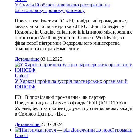
У Сумській області завершено реєстрацію на
багатоцільову грошову допомогу
Проєкт реалізується ГО «Відповідальні громадяни» у
межах нового партнерства з JERU - Joint Emergency
Response in Ukraine спільною ініціативою міжнародних
організацій Welthungerhilfe та Concern Worldwide, за
фінансової підтримки Федерального міністерства
закордонних справ Німеччини.
Детальніше
03.11.2025
Unicef
У Харкові пройшла зустріч партнерських організацій
ЮНІСЕФ
ГО «Відповідальні громадяни», як партнер
Представництва Дитячого фонду ООН (ЮНІСЕФ) в
Україні, були запрошені до участі у спеціальному заході
в Єрмілов Центрі. «Ця ...
Детальніше
25.07.2024
Unicef