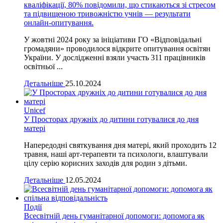
кваліфікації, 80% повідомили, що стикаються зі стресом
та підвищеною тривожністю учнів — результати
онлайн-опитування.
У жовтні 2024 року за ініціативи ГО «Відповідальні
громадяни» проводилося відкрите опитування освітян
України. У дослідженні взяли участь 311 працівників
освітньої ...
Детальніше
25.10.2024
Unicef
У Просторах дружніх до дитини готувалися до дня
матері
Напередодні святкування дня матері, який проходить 12
травня, наші арт-терапевти та психологи, влаштували
цілу серію корисних заходів для родин з дітьми.
Детальніше
12.05.2024
Події
Всесвітній день гуманітарної допомоги: допомога як