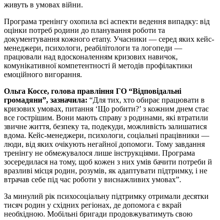
живуть в умовах війни.
Програма тренінгу охопила всі аспекти ведення випадку: від
оцінки
потреб родини до планування роботи та
документування кожного етапу. Учасники — серед яких кейс-
менеджери, психологи, реабілітологи та логопеди —
працювали над вдосконаленням кризових навичок,
комунікативної компетентності й методів профілактики
емоційного вигорання.
Ольга Коссе, голова правління ГО “Відповідальні
громадяни”, зазначила:
“Для тих, хто обирає працювати в
кризових умовах, питання ‘Що робити?’ з кожним днем стає
все гострішим. Вони мають справу з родинами, які втратили
звичне життя, безпеку та, подекуди, можливість залишатися
вдома. Кейс-менеджери, психологи, соціальні працівники —
люди, від яких очікують негайної допомоги. Тому завдання
тренінгу не обмежувалося лише інструкціями. Програма
зосередилася на тому, щоб кожен з них умів бачити потреби й
вразливі місця родин, розумів, як адаптувати підтримку, і не
втрачав себе під час роботи у виснажливих умовах”.
За минулий рік психосоціальну підтримку отримали десятки
тисяч родин у східних регіонах, де допомога є вкрай
необхідною. Мобільні бригади продовжуватимуть свою