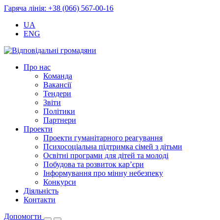
Гаряча лінія: +38 (066) 567-00-16
UA
ENG
Про нас
Команда
Вакансії
Тендери
Звіти
Політики
Партнери
Проекти
Проекти гуманітарного реагування
Психосоціальна підтримка сімей з дітьми
Освітні програми для дітей та молоді
Побудова та розвиток кар’єри
Інформування про мінну небезпеку
Конкурси
Діяльність
Контакти
Допомогти