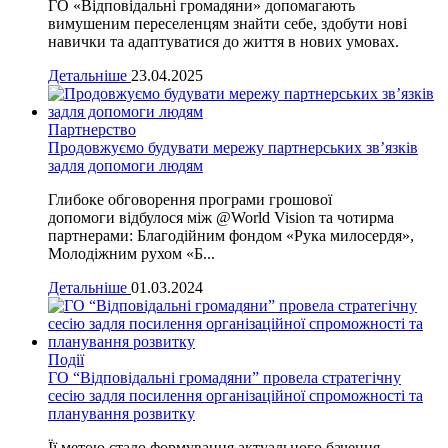
ГО «Відповідальні громадяни» допомагають
вимушеним переселенцям знайти себе, здобути нові
навички та адаптуватися до життя в нових умовах.
Детальніше
23.04.2025
Партнерство
Продовжуємо будувати мережу партнерських зв’язків
задля допомоги людям
Глибоке обговорення програми грошової
допомоги відбулося між @World Vision та чотирма
партнерами: Благодійним фондом «Рука милосердя»,
Молодіжним рухом «Б...
Детальніше
01.03.2024
Події
ГО “Відповідальні громадяни” провела стратегічну
сесію задля посилення організаційної спроможності та
планування розвитку
Її метою стало формування актуального бачення