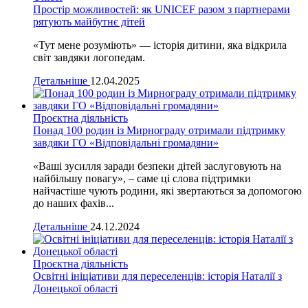
Простір можливостей: як UNICEF разом з партнерами
рятують майбутнє дітей
«Тут мене розуміють» — історія дитини, яка відкрила
світ завдяки логопедам.
Детальніше
12.04.2025
Проєктна діяльність
Понад 100 родин із Мирнограду отримали підтримку
завдяки ГО «Відповідальні громадяни»
«Ваші зусилля заради безпеки дітей заслуговують на
найбільшу повагу», – саме ці слова підтримки
найчастіше чують родини, які звертаються за допомогою
до наших фахів...
Детальніше
24.12.2024
Проєктна діяльність
Освітні ініціативи для переселенців: історія Наталії з
Донецької області