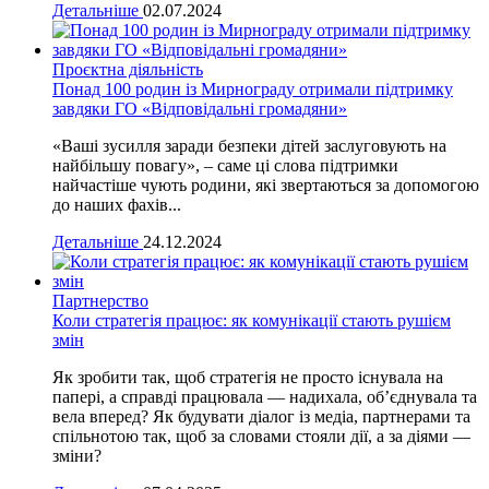
Детальніше
02.07.2024
Проєктна діяльність
Понад 100 родин із Мирнограду отримали підтримку
завдяки ГО «Відповідальні громадяни»
«Ваші зусилля заради безпеки дітей заслуговують на
найбільшу повагу», – саме ці слова підтримки
найчастіше чують родини, які звертаються за допомогою
до наших фахів...
Детальніше
24.12.2024
Партнерство
Коли стратегія працює: як комунікації стають рушієм
змін
Як зробити так, щоб стратегія не просто існувала на
папері, а справді працювала — надихала, об’єднувала та
вела вперед? Як будувати діалог із медіа, партнерами та
спільнотою так, щоб за словами стояли дії, а за діями —
зміни?