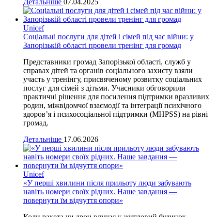
Детальніше
07.04.2025
Unicef
Соціальні послуги для дітей і сімей під час війни: у
Запорізькій області провели тренінг для громад
Представники громад Запорізької області, служб у
справах дітей та органів соціального захисту взяли
участь у тренінгу, присвяченому розвитку соціальних
послуг для сімей з дітьми. Учасники обговорили
практичні рішення для посилення підтримки вразливих
родин, міжвідомчої взаємодії та інтеграції психічного
здоров’я і психосоціальної підтримки (MHPSS) на рівні
громад.
Детальніше
17.06.2026
Unicef
«У перші хвилини після прильоту люди забувають
навіть номери своїх рідних. Наше завдання —
повернути їм відчуття опори»
Коли ракета чи дрон влучає у житловий будинок,