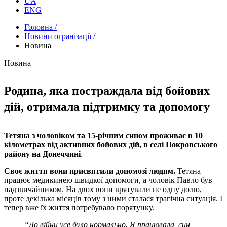
UA
ENG
Головна /
Новини огранізації /
Новина
Новина
Родина, яка постраждала від бойових
дій, отримала підтримку та допомогу
Тетяна з чоловіком та 15-річним сином проживає в 10
кілометрах від активних бойових дій, в селі Покровського
району на Донеччині
.
Своє життя вони присвятили допомозі людям.
Тетяна –
працює медикинею швидкої допомоги, а чоловік Павло був
надзвичайником. На двох вони врятували не одну долю,
проте декілька місяців тому з ними сталася трагічна ситуація. І
тепер вже їх життя потребувало порятунку.
“До війни усе було нормально. Я працювала, син