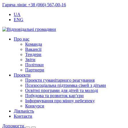
Гаряча лінія: +38 (066) 567-00-16
UA
ENG
Про нас
Команда
Вакансії
Тендери
Звіти
Політики
Партнери
Проекти
Проекти гуманітарного реагування
Психосоціальна підтримка сімей з дітьми
Освітні програми для дітей та молоді
Побудова та розвиток кар’єри
Інформування про мінну небезпеку
Конкурси
Діяльність
Контакти
Допомогти