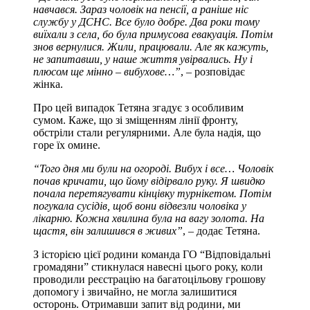
навчався. Зараз чоловік на пенсії, а раніше ніс
службу у ДСНС. Все було добре. Два роки тому
виїхали з села, бо була примусова евакуація. Потім
знов вернулися. Жили, працювали. Але як кажуть,
не запитавши, у наше життя увірвались. Ну і
плюсом ще мінно – вибухове…”
, – розповідає
жінка.
Про цей випадок Тетяна згадує з особливим
сумом. Каже, що зі зміщенням лінії фронту,
обстріли стали регулярними. Але була надія, що
горе їх омине.
“Того дня ми були на огороді. Вибух і все… Чоловік
почав кричати, що йому відірвало руку. Я швидко
почала перетягувати кінцівку турнікетом. Потім
погукала сусідів, щоб вони відвезли чоловіка у
лікарню. Кожна хвилина була на вагу золота. На
щастя, він залишився в живих”
, – додає Тетяна.
З історією цієї родини команда ГО “Відповідальні
громадяни” стикнулася навесні цього року, коли
проводили реєстрацію на багатоцільову грошову
допомогу і звичайно, не могла залишитися
осторонь. Отримавши запит від родини, ми