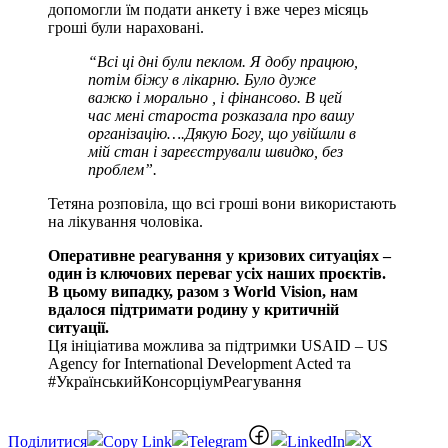
допомогли їм подати анкету і вже через місяць
гроші були нараховані.
“Всі ці дні були пеклом. Я добу працюю,
потім біжу в лікарню. Було дуже
важко і морально , і фінансово. В цей
час мені староста розказала про вашу
організацію….Дякую Богу, що увійшли в
мій стан і зареєстрували швидко, без
проблем”.
Тетяна розповіла, що всі гроші вони використають
на лікування чоловіка.
Оперативне реагування у кризових ситуаціях –
один із ключових переваг усіх наших проєктів.
В цьому випадку, разом з World Vision, нам
вдалося підтримати родину у критичній
ситуації.
Ця ініціатива можлива за підтримки USAID – US
Agency for International Development Acted та
#УкраїнськийКонсорціумРеагування