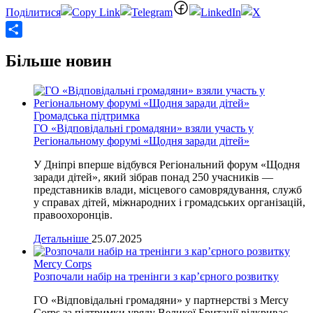
Share
Більше новин
Громадська підтримка
ГО «Відповідальні громадяни» взяли участь у
Регіональному форумі «Щодня заради дітей»
У Дніпрі вперше відбувся Регіональний форум «Щодня
заради дітей», який зібрав понад 250 учасників —
представників влади, місцевого самоврядування, служб
у справах дітей, міжнародних і громадських організацій,
правоохоронців.
Детальніше
25.07.2025
Mercy Corps
Розпочали набір на тренінги з кар’єрного розвитку
ГО «Відповідальні громадяни» у партнерстві з Mercy
Corps за підтримки уряду Великої Британії відкриває