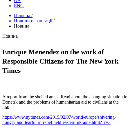
UA
ENG
Головна /
Новини огранізації /
Новина
Новина
Enrique Menendez on the work of
Responsible Citizens for The New York
Times
A report from the shelled areas. Read about the changing situation in
Donetsk and the problems of humanitarian aid to civilians at the
link:
https://www.nytimes.com/2015/02/07/world/europe/shivering-
hungry-and-tearful-in-rebel-held-eastern-ukraine.html?_r=3