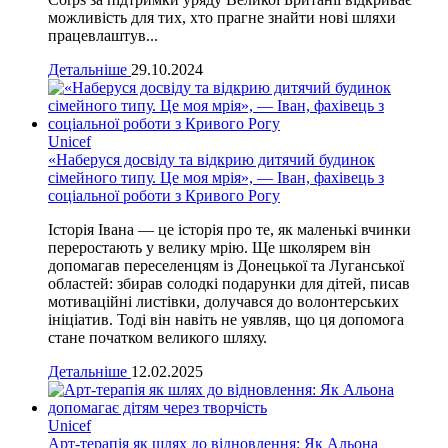
можливість для тих, хто прагне знайти нові шляхи
працевлаштув...
Детальніше
29.10.2024
Unicef
«Наберуся досвіду та відкрию дитячий будинок
сімейного типу. Це моя мрія», — Іван, фахівець з
соціальної роботи з Кривого Рогу
Історія Івана — це історія про те, як маленькі вчинки
переростають у велику мрію. Ще школярем він
допомагав переселенцям із Донецької та Луганської
областей: збирав солодкі подарунки для дітей, писав
мотиваційні листівки, долучався до волонтерських
ініціатив. Тоді він навіть не уявляв, що ця допомога
стане початком великого шляху.
Детальніше
12.02.2025
Unicef
Арт-терапія як шлях до відновлення: Як Альона