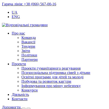
Гаряча лінія: +38 (066) 567-00-16
UA
ENG
Про нас
Команда
Вакансії
Тендери
Звіти
Політики
Партнери
Проекти
Проекти гуманітарного реагування
Психосоціальна підтримка сімей з дітьми
Освітні програми для дітей та молоді
Побудова та розвиток кар’єри
Інформування про мінну небезпеку
Конкурси
Діяльність
Контакти
Допомогти