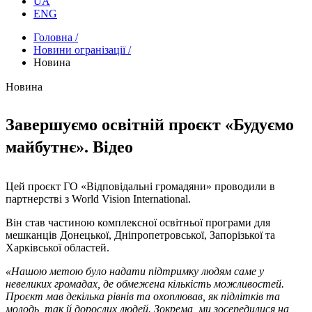
UA
ENG
Головна /
Новини огранізації /
Новина
Новина
Завершуємо освітній проєкт «Будуємо
майбутнє». Відео
Цей проєкт ГО «Відповідальні громадяни» проводили в
партнерстві з World Vision International.
Він став частиною комплексної освітньої програми для
мешканців Донецької, Дніпропетровської, Запорізької та
Харківської областей.
«Нашою метою було надати підтримку людям саме у
невеликих громадах, де обмежена кількість можливостей.
Проєкт мав декілька рівнів та охоплював, як підлітків та
молодь, так й дорослих людей. Зокрема, ми зосередилися на