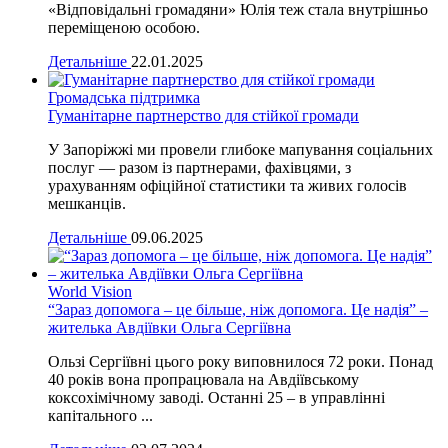
«Відповідальні громадяни» Юлія теж стала внутрішньо
переміщеною особою.
Детальніше
22.01.2025
Громадська підтримка
Гуманітарне партнерство для стійкої громади
У Запоріжжі ми провели глибоке мапування соціальних
послуг — разом із партнерами, фахівцями, з
урахуванням офіційної статистики та живих голосів
мешканців.
Детальніше
09.06.2025
World Vision
“Зараз допомога – це більше, ніж допомога. Це надія” –
жителька Авдіївки Ольга Сергіївна
Ользі Сергіївні цього року виповнилося 72 роки. Понад
40 років вона пропрацювала на Авдіївському
коксохімічному заводі. Останні 25 – в управлінні
капітального ...