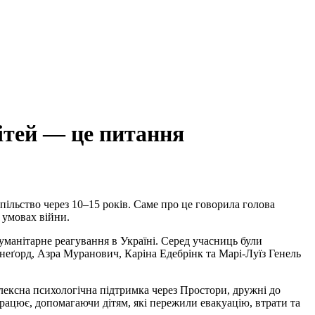
ітей — це питання
пільство через 10–15 років. Саме про це говорила голова
 умовах війни.
гуманітарне реагування в Україні. Серед учасниць були
неґорд, Азра Муранович, Каріна Едебрінк та Марі-Луїз Генель
плексна психологічна підтримка через Простори, дружні до
працює, допомагаючи дітям, які пережили евакуацію, втрати та