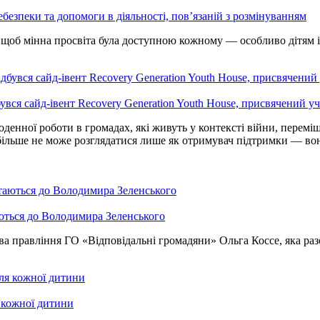
безпеки та допомоги в діяльності, пов’язаній з розмінуванням
щоб мінна просвіта була доступною кожному — особливо дітям і
увся сайд-івент Recovery Generation Youth House, присвячений уча
денної роботи в громадах, які живуть у контексті війни, перем
ільше не може розглядатися лише як отримувач підтримки — вон
аються до Володимира Зеленського
ва правління ГО «Відповідальні громадяни» Ольга Коссе, яка раз
я кожної дитини