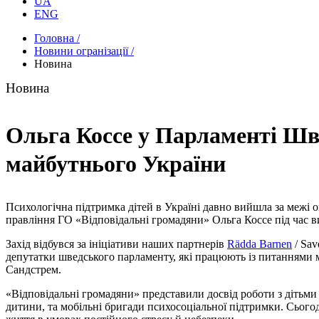
UA
ENG
Головна /
Новини огранізації /
Новина
Новина
Ольга Коссе у Парламенті Шве
майбутнього України
Психологічна підтримка дітей в Україні давно вийшла за межі о
правління ГО «Відповідальні громадяни» Ольга Коссе під час ви
Захід відбувся за ініціативи наших партнерів
Rädda Barnen
/ Sav
депутатки шведського парламенту, які працюють із питаннями м
Сандстрем.
«Відповідальні громадяни» представили досвід роботи з дітьми
дитини, та мобільні бригади психосоціальної підтримки. Сього