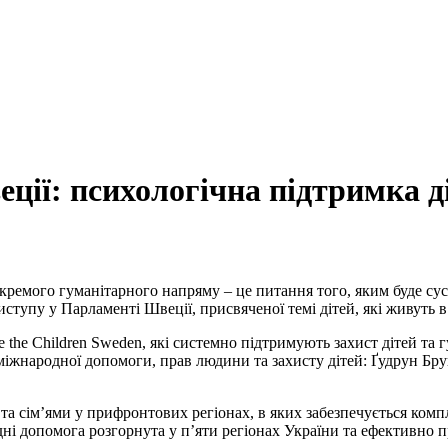
ції: психологічна підтримка д
кремого гуманітарного напряму – це питання того, яким буде сус
ступу у Парламенті Швеції, присвяченої темі дітей, які живуть в
e the Children Sweden, які системно підтримують захист дітей та 
іжнародної допомоги, прав людини та захисту дітей: Ґудрун Бру
 та сім’ями у прифронтових регіонах, в яких забезпечується ком
дні допомога розгорнута у п’яти регіонах України та ефективно 