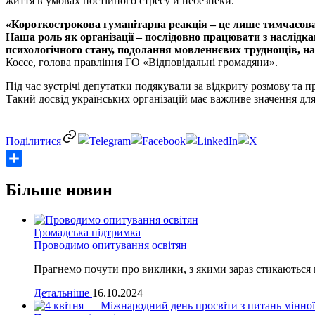
життя в умовах постійного стресу й небезпеки.
«Короткострокова гуманітарна реакція – це лише тимчасова в
Наша роль як організації – послідовно працювати з наслідк
психологічного стану, подолання мовленнєвих труднощів, на
Коссе, голова правління ГО «Відповідальні громадяни».
Під час зустрічі депутатки подякували за відкриту розмову та 
Такий досвід українських організацій має важливе значення дл
Share
Більше новин
Громадська підтримка
Проводимо опитування освітян
Прагнемо почути про виклики, з якими зараз стикаються 
Детальніше
16.10.2024