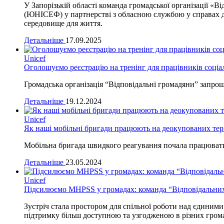
У Запорізькій області команда громадської організації 
(ЮНІСЕФ) у партнерстві з обласною службою у справах д
середовище для життя.
Детальніше
17.09.2025
Unicef
Оголошуємо реєстрацію на тренінг для працівників соціа
Громадська організація “Відповідальні громадяни” запрошу
Детальніше
19.12.2024
Unicef
Як наші мобільні бригади працюють на деокупованих тер
Мобільна бригада швидкого реагування почала працювати 
Детальніше
23.05.2024
Unicef
Підсилюємо MHPSS у громадах: команда “Відповідальни
Зустріч стала простором для спільної роботи над єдиним
підтримку більш доступною та узгодженою в різних гром