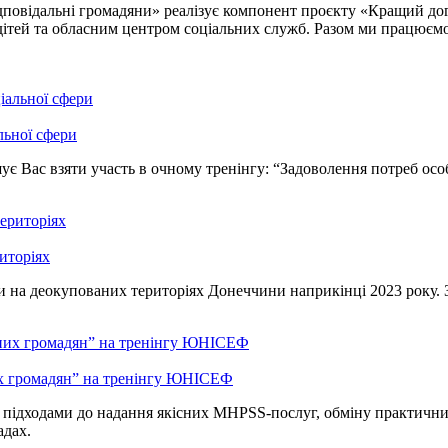
«Відповідальні громадяни» реалізує компонент проєкту «Кращий 
ітей та обласним центром соціальних служб. Разом ми працюємо
льної сфери
є Вас взяти участь в очному тренінгу: “Задоволення потреб особи
иторіях
на деокупованих територіях Донеччини наприкінці 2023 року. За
х громадян” на тренінгу ЮНІСЕФ
и підходами до надання якісних MHPSS-послуг, обміну практични
адах.