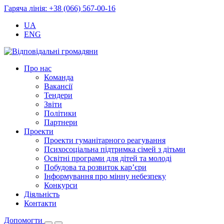
Гаряча лінія: +38 (066) 567-00-16
UA
ENG
Про нас
Команда
Вакансії
Тендери
Звіти
Політики
Партнери
Проекти
Проекти гуманітарного реагування
Психосоціальна підтримка сімей з дітьми
Освітні програми для дітей та молоді
Побудова та розвиток кар’єри
Інформування про мінну небезпеку
Конкурси
Діяльність
Контакти
Допомогти