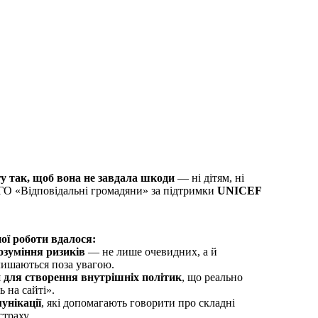
у так, щоб вона не завдала шкоди
— ні дітям, ні
ГО «Відповідальні громадяни» за підтримки
UNICEF
ної роботи вдалося:
озуміння ризиків
— не лише очевидних, а й
алишаються поза увагою.
 для створення внутрішніх політик
, що реально
ь на сайті».
унікації
, які допомагають говорити про складні
страху.