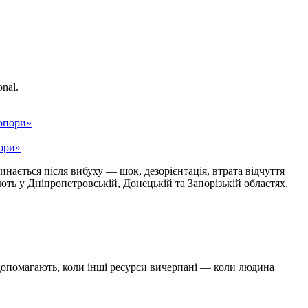
nal.
пори»
нається після вибуху — шок, дезорієнтація, втрата відчуття
ть у Дніпропетровській, Донецькій та Запорізькій областях.
допомагають, коли інші ресурси вичерпані — коли людина