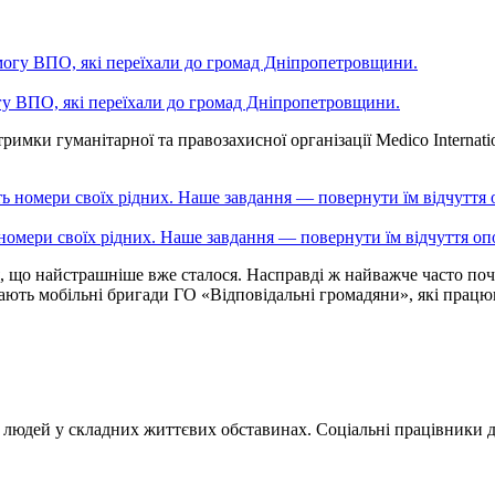
у ВПО, які переїхали до громад Дніпропетровщини.
имки гуманітарної та правозахисної організації Medico Internatio
номери своїх рідних. Наше завдання — повернути їм відчуття о
, що найстрашніше вже сталося. Насправді ж найважче часто почи
ють мобільні бригади ГО «Відповідальні громадяни», які працюю
 людей у складних життєвих обставинах. Соціальні працівники 