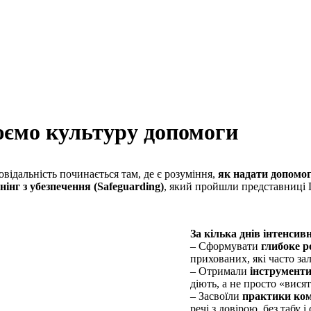
нюємо культуру допомоги
ідальність починається там, де є розуміння,
як надати допомог
нінг з убезпечення (Safeguarding)
, який пройшли представниці 
За кілька днів інтенсив
– Сформувати
глибоке р
прихованих, які часто з
– Отримали
інструменти
діють, а не просто «висят
– Засвоїли
практики ком
речі з довірою, без табу і 