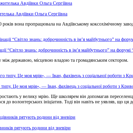
ителька Авдіївки Ольга Сергіївна
 років вона пропрацювала на Авдіївському коксохімічному заводі.
ії “Світло знань: доброчинність в ім’я майбутнього” на форумі
 між державою, місцевою владою та громадянським сектором.
типу. Це моя мрія», — Іван, фахівець з соціальної роботи з Крив
реростають у велику мрію. Ще школярем він допомагав переселенця
ся до волонтерських ініціатив. Тоді він навіть не уявляв, що ця
вників рятують родини від зневіри