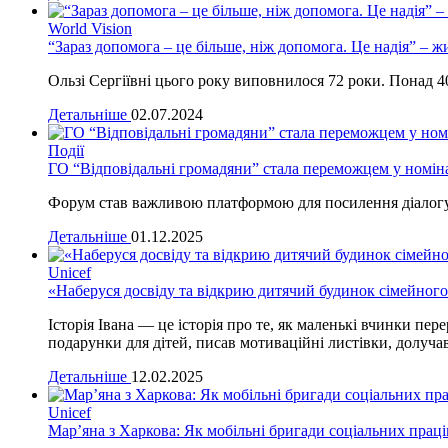
World Vision
“Зараз допомога – це більше, ніж допомога. Це надія” – ж
Ользі Сергіївні цього року виповнилося 72 роки. Понад 40
Детальніше
02.07.2024
Події
ГО “Відповідальні громадяни” стала переможцем у номінац
Форум став важливою платформою для посилення діалогу
Детальніше
01.12.2025
Unicef
«Наберуся досвіду та відкрию дитячий будинок сімейного 
Історія Івана — це історія про те, як маленькі вчинки пе
подарунки для дітей, писав мотиваційні листівки, долучав
Детальніше
12.02.2025
Unicef
Мар’яна з Харкова: Як мобільні бригади соціальних праці