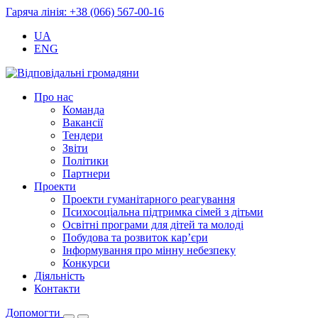
Гаряча лінія: +38 (066) 567-00-16
UA
ENG
Про нас
Команда
Вакансії
Тендери
Звіти
Політики
Партнери
Проекти
Проекти гуманітарного реагування
Психосоціальна підтримка сімей з дітьми
Освітні програми для дітей та молоді
Побудова та розвиток кар’єри
Інформування про мінну небезпеку
Конкурси
Діяльність
Контакти
Допомогти