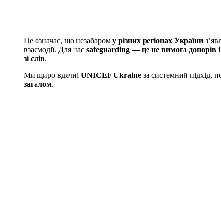
Це означає, що незабаром
у різних регіонах України
з’явл
взаємодії. Для нас
safeguarding — це не вимога донорів і 
зі слів
.
Ми щиро вдячні
UNICEF Ukraine
за системний підхід, п
загалом
.