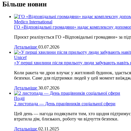
Більше новин
Medico International
ГО «Відповідальні громадяни» надає комплексну допомог
Проєкт реалізується ГО «Відповідальні громадяни» за підтр
Детальніше
03.07.2026
Unicef
«У перші хвилини після прильоту люди забувають навіть 
Коли ракета чи дрон влучає у житловий будинок, здається
безпеки. Саме для підтримки людей у цей момент виїжджа
Детальніше
30.07.2026
Події
2 листопада — День працівників соціальної сфери
Цей день — нагода подякувати тим, хто щодня підтримує
втратила дім, близьких, роботу чи відчуття безпеки.
Детальніше
02.11.2025