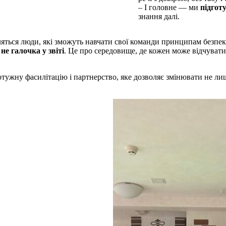
– І головне — ми
підгот
знання далі.
яться люди, які зможуть навчати свої команди принципам безпеки
не галочка у звіті
. Це про середовище, де кожен може відчувати
отужну фасилітацію і партнерство, яке дозволяє змінювати не л