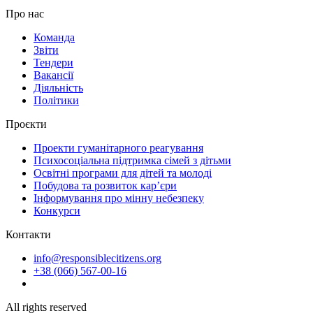
Про нас
Команда
Звіти
Тендери
Вакансії
Діяльність
Політики
Проєкти
Проекти гуманітарного реагування
Психосоціальна підтримка сімей з дітьми
Освітні програми для дітей та молоді
Побудова та розвиток кар’єри
Інформування про мінну небезпеку
Конкурси
Контакти
info@responsiblecitizens.org
+38 (066) 567-00-16
All rights reserved