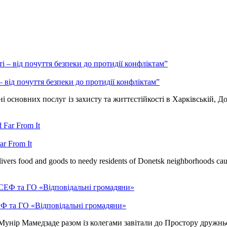
 від почуття безпеки до протидії конфліктам”
основних послуг із захисту та життєстійкості в Харківській, Дон
ar From It
ivers food and goods to needy residents of Donetsk neighborhoods caug
Ф та ГО «Відповідальні громадяни»
унір Мамедзаде разом із колегами завітали до Простору дружньо