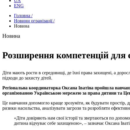
UA
ENG
Головна /
Новини огранізації /
Новина
Новина
Розширення компетенцій для е
Діти мають рости в середовищі, де їхні права захищені, а доро
підходи до захисту дітей.
Регіональна координаторка Оксана Іватіна пройшла навчанн
організованою Українською мережею за права дитини та Цен
Це навчання допомогло краще зрозуміти, як будувати простір, д
ризики насильства, аналізувати загрози та розробляти ефективні
«Діти довіряють нам свої історії та звертаються по допом
дитина відчуває себе захищеною», – зазначає Оксана Іваті