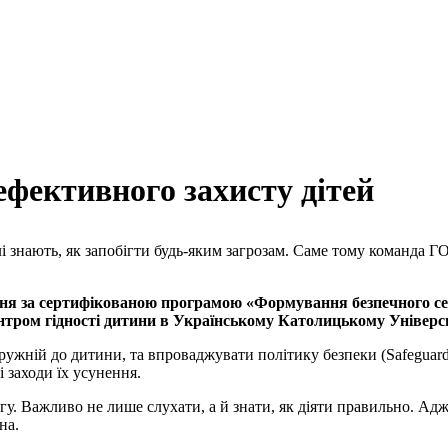
фективного захисту дітей
слі знають, як запобігти будь-яким загрозам. Саме тому команда 
я за сертифікованою програмою «Формування безпечного серед
тром гідності дитини в Українському Католицькому Універси
ружній до дитини, та впроваджувати політику безпеки (Safeguard
 заходи їх усунення.
огу. Важливо не лише слухати, а й знати, як діяти правильно. Ад
на.