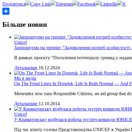
Share
Більше новин
Unicef
Запрошуємо на тренінг “Задоволення потреб особистості –
В рамках проєкту “Посилення потенціалу громад у наданні 
Детальніше
16.12.2024
Ми в медіа
On The Front Lines In Donetsk, Life Is Both Normal — And F
Menendez now runs Responsible Citizens, an aid group that del
Детальніше
12.10.2014
Unicef
У Краматорську відбулася робоча зустріч команди ЮНІСЕ
Під час візиту голова Представництва UNICEF в Україні М