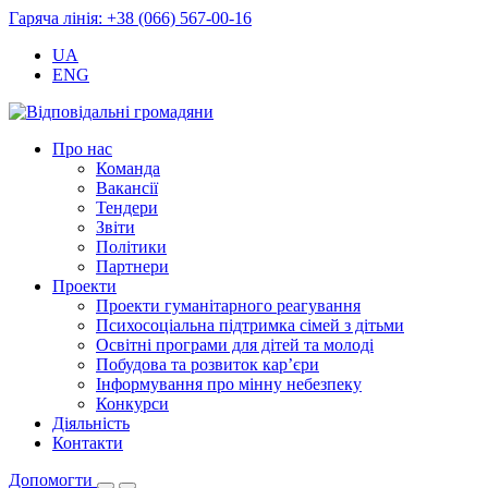
Гаряча лінія: +38 (066) 567-00-16
UA
ENG
Про нас
Команда
Вакансії
Тендери
Звіти
Політики
Партнери
Проекти
Проекти гуманітарного реагування
Психосоціальна підтримка сімей з дітьми
Освітні програми для дітей та молоді
Побудова та розвиток кар’єри
Інформування про мінну небезпеку
Конкурси
Діяльність
Контакти
Допомогти