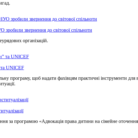
игад.
УО зробили звернення до світової спільноти
еурядових організацій.
” та UNICEF
ьну програму, щоб надати фахівцям практичні інструменти для вр
итуації.
итуалізації
ння за програмою «Адвокація права дитини на сімейне оточення т