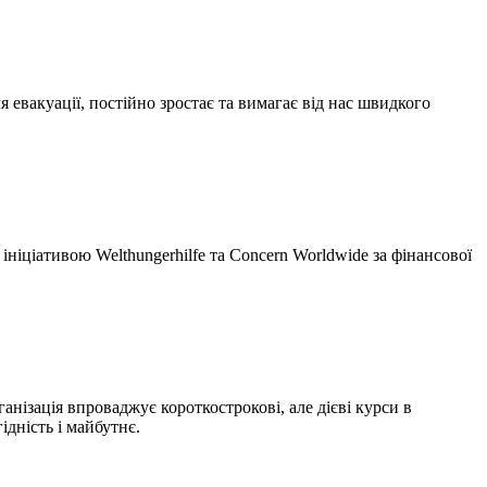
 евакуації, постійно зростає та вимагає від нас швидкого
ініціативою Welthungerhilfe та Concern Worldwide за фінансової
нізація впроваджує короткострокові, але дієві курси в
дність і майбутнє.