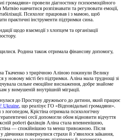
ьні громадяни» провели діагностику психоемоційного
 Матвію навчитися розпізнавати та регулювати емоції,
табілізації. Психолог працював і з мамою, щоб
дати практичні інструменти підтримки сина.
ації щодо взаємодії з хлопцем та організації
ростору.
ащилися. Родина також отримала фінансову допомогу,
на Ткаченко з трирічною Аліною покинули Велику
я у новому місті без підтримки. Аліна мала труднощі зі
дчувала сильне емоційне виснаження, добре знайоме
ам у вимушеній внутрішній міграції.
рнулася до Простору дружнього до дитини, який працює
 Ukraine
, що реалізує ГО «Відповідальні громадяни».
я з логопедом, Крістіна отримала психологічну
-терапевтичні сесії допомогли обом відновити відчуття
ксній роботі фахівців Аліна стала впевненішою,
істіна — спокійнішою та менш тривожною. Після
 у дівчинки повернулися страхи й з’явилося заїкання,
тивно надала додаткову підтримку й допомогла