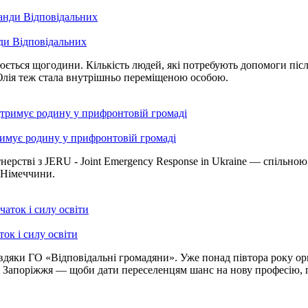
нди Відповідальних
ється щогодини. Кількість людей, які потребують допомоги після
лія теж стала внутрішньо переміщеною особою.
римує родину у прифронтовій громаді
ерстві з JERU - Joint Emergency Response in Ukraine — спільною 
 Німеччини.
ток і силу освіти
дяки ГО «Відповідальні громадяни». Уже понад півтора року орга
апоріжжя — щоби дати переселенцям шанс на нову професію, гі