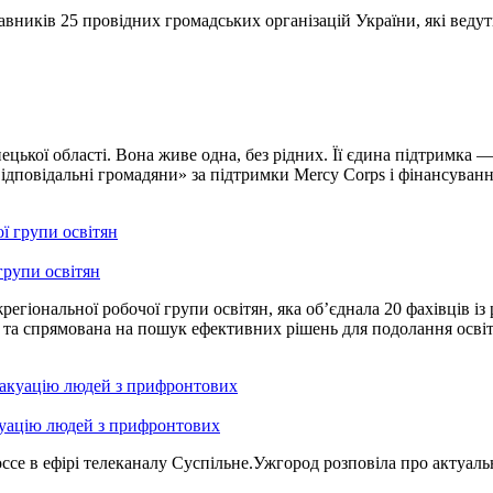
вників 25 провідних громадських організацій України, які ведуть
ької області. Вона живе одна, без рідних. Її єдина підтримка 
ідповідальні громадяни» за підтримки Mercy Corps і фінансуванн
групи освітян
гіональної робочої групи освітян, яка об’єднала 20 фахівців із р
, та спрямована на пошук ефективних рішень для подолання освіт
куацію людей з прифронтових
е в ефірі телеканалу Суспільне.Ужгород розповіла про актуальні 