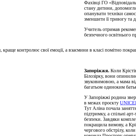
Фахівці ГО «Відповідал
стану дитини, допомогли
опанувати техніки самос
зменшити її тривогу та 
Учитель отримав рекоменд
безпечного освітнього п
, краще контролює свої емоції, а взаємини в класі помітно покр
Запоріжжя.
Коли Крісті
Білозірку, вони опинилис
звуковимовою, а мама ві
багатьом одиноким батьк
У Запоріжжі родина зве
в межах проєкту
UNICEF
Тут Аліна почала занятт
підтримку, а спільні арт
безпеки. Завдяки компле
покращила вимову, а Кр
чергового обстрілу, коли
команда Простору опера