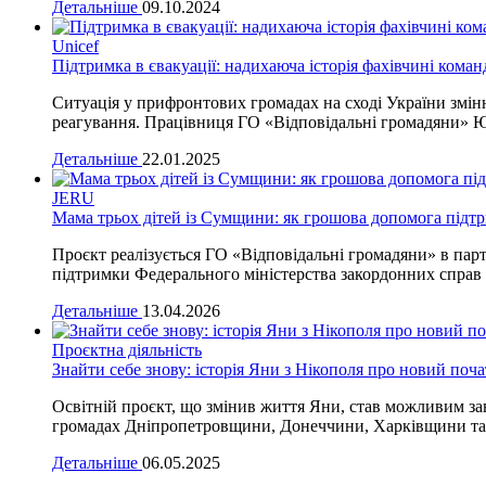
Детальніше
09.10.2024
Unicef
Підтримка в євакуації: надихаюча історія фахівчині кома
Ситуація у прифронтових громадах на сході України зміню
реагування. Працівниця ГО «Відповідальні громадяни» Ю
Детальніше
22.01.2025
JERU
Мама трьох дітей із Сумщини: як грошова допомога підт
Проєкт реалізується ГО «Відповідальні громадяни» в партн
підтримки Федерального міністерства закордонних справ
Детальніше
13.04.2026
Проєктна діяльність
Знайти себе знову: історія Яни з Нікополя про новий поча
Освітній проєкт, що змінив життя Яни, став можливим зав
громадах Дніпропетровщини, Донеччини, Харківщини та З
Детальніше
06.05.2025