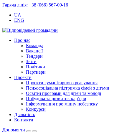
Гаряча лінія: +38 (066) 567-00-16
UA
ENG
Про нас
Команда
Вакансії
Тендери
Звіти
Політики
Партнери
Проекти
Проекти гуманітарного реагування
Психосоціальна підтримка сімей з дітьми
Освітні програми для дітей та молоді
Побудова та розвиток кар’єри
Інформування про мінну небезпеку
Конкурси
Діяльність
Контакти
Допомогти