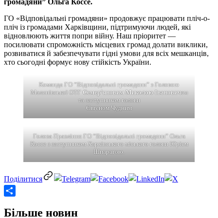
громадяни” Ольга Коссе.
ГО «Відповідальні громадяни» продовжує працювати пліч-о-
пліч із громадами Харківщини, підтримуючи людей, які
відновлюють життя попри війну. Наш пріоритет —
посилювати спроможність місцевих громад долати виклики,
розвиватися й забезпечувати гідні умови для всіх мешканців,
хто сьогодні формує нову стійкість України.
Команда ГО “Відповідальні громадяни” з Головою
Малинівської ОТГ
Семер’яновим Миколою Іванович
ем
та заступником голови
Євгеном Чудним
Голова Правління ГО “Відповідальні громадяни” Ольга
Коссе з заступником Харківського міського голови Юрієм
Шпарагою.
Share
Більше новин