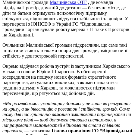
Малинівської громади
Малинівська ОТГ
, де команда
відвідала Простір, дружній до дитини — безпечне місце, де
діти та батьки отримують психологічну підтримку,
спілкуються, відновлюють відчуття стабільності та довіри. У
партнерстві з ЮНІСЕФ в Україні ГО “Відповідальні
громадяни” організували роботу мережі з 11 таких Просторів
на Харківщині.
Очільники Малинівської громади підкреслили, що саме такі
ініціативи стають точками опори для громади, зміцнюючи її
стійкість у довгостроковій перспективі.
Окремо відбулася робоча зустріч із заступником Харківського
міського голови Юрієм Шпарогою. В обговоренні
зосередилися на пошуку нових форматів стратегічного
партнерства, актуальних викликах, з якими стикаються
родини з дітьми у Харкові, та можливостях підтримки
переселенців, що рятуються від бойових дій.
«Ми розглядаємо гуманітарну допомогу не лише як реагування
на кризу, а як інвестицію в розвиток і стійкість громад. Саме
тому для нас критично важливо зміцнювати партнерства на
місцевому рівні — щоб допомога ставала системною, а
напрацювання можливостей відновлення стали спільною
справою»
, — зазначила
Голова правління ГО “Відповідальні