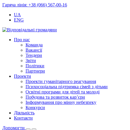
Гаряча лінія: +38 (066) 567-00-16
UA
ENG
Про нас
Команда
Вакансії
Тендери
Звіти
Політики
Партнери
Проекти
Проекти гуманітарного реагування
Психосоціальна підтримка сімей з дітьми
Освітні програми для дітей та молоді
Побудова та розвиток кар’єри
Інформування про мінну небезпеку
Конкурси
Діяльність
Контакти
Допомогти