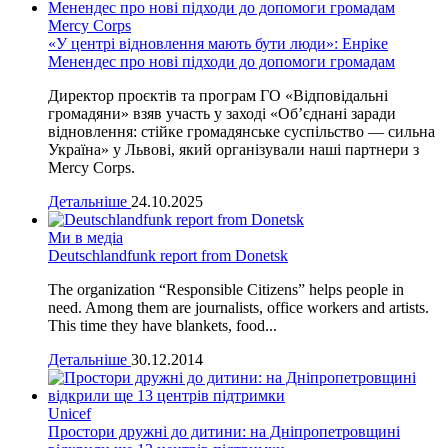
Mercy Corps
«У центрі відновлення мають бути люди»: Енріке
Менендес про нові підходи до допомоги громадам
Директор проєктів та програм ГО «Відповідальні
громадяни» взяв участь у заході «Об’єднані заради
відновлення: стійке громадянське суспільство — сильна
Україна» у Львові, який організували наші партнери з
Mercy Corps.
Детальніше
24.10.2025
Ми в медіа
Deutschlandfunk report from Donetsk
The organization “Responsible Citizens” helps people in
need. Among them are journalists, office workers and artists.
This time they have blankets, food...
Детальніше
30.12.2014
Unicef
Простори дружні до дитини: на Дніпропетровщині