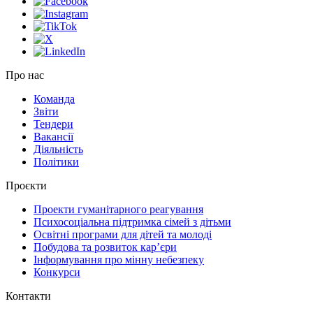
Про нас
Команда
Звіти
Тендери
Вакансії
Діяльність
Політики
Проєкти
Проекти гуманітарного реагування
Психосоціальна підтримка сімей з дітьми
Освітні програми для дітей та молоді
Побудова та розвиток кар’єри
Інформування про мінну небезпеку
Конкурси
Контакти