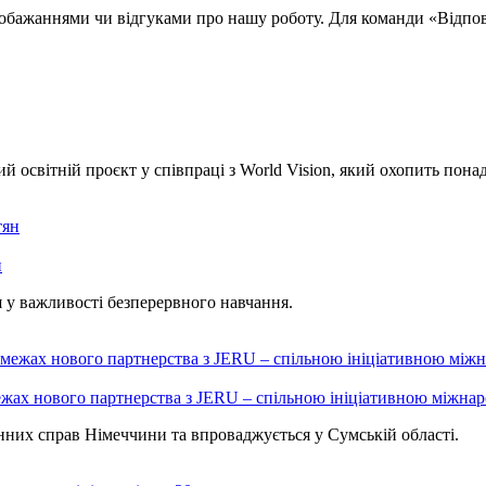
обажаннями чи відгуками про нашу роботу. Для команди «Відпов
освітній проєкт у співпраці з World Vision, який охопить понад 
н
 у важливості безперервного навчання.
жах нового партнерства з JERU – спільною ініціативною міжнаро
нних справ Німеччини та впроваджується у Сумській області.