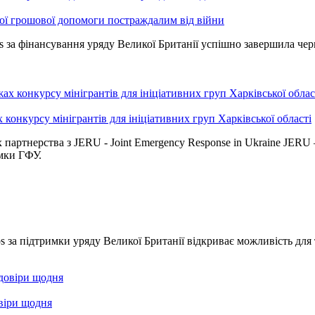
вої грошової допомоги постраждалим від війни
s за фінансування уряду Великої Британії успішно завершила чер
 конкурсу мінігрантів для ініціативних груп Харківської області
 партнерства з JERU - Joint Emergency Response in Ukraine JER
имки ГФУ.
s за підтримки уряду Великої Британії відкриває можливість для 
віри щодня