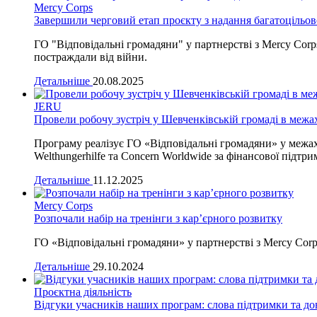
Mercy Corps
Завершили черговий етап проєкту з надання багатоцільо
ГО "Відповідальні громадяни" у партнерстві з Mercy Corp
постраждали від війни.
Детальніше
20.08.2025
JERU
Провели робочу зустріч у Шевченківській громаді в межах
Програму реалізує ГО «Відповідальні громадяни» у межах
Welthungerhilfe та Concern Worldwide за фінансової підтр
Детальніше
11.12.2025
Mercy Corps
Розпочали набір на тренінги з кар’єрного розвитку
ГО «Відповідальні громадяни» у партнерстві з Mercy Corp
Детальніше
29.10.2024
Проєктна діяльність
Відгуки учасників наших програм: слова підтримки та до