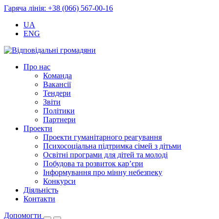
Гаряча лінія: +38 (066) 567-00-16
UA
ENG
Про нас
Команда
Вакансії
Тендери
Звіти
Політики
Партнери
Проекти
Проекти гуманітарного реагування
Психосоціальна підтримка сімей з дітьми
Освітні програми для дітей та молоді
Побудова та розвиток кар’єри
Інформування про мінну небезпеку
Конкурси
Діяльність
Контакти
Допомогти