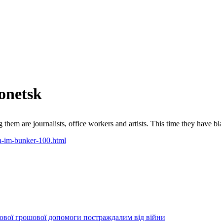
onetsk
hem are journalists, office workers and artists. This time they have b
n-im-bunker-100.html