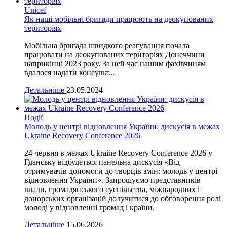
Unicef
Як наші мобільні бригади працюють на деокупованих
територіях
Мобільна бригада швидкого реагування почала
працювати на деокупованих територіях Донеччини
наприкінці 2023 року. За цей час нашим фахівчиням
вдалося надати консульт...
Детальніше
23.05.2024
Події
Молодь у центрі відновлення України: дискусія в межах
Ukraine Recovery Conference 2026
24 червня в межах Ukraine Recovery Conference 2026 у
Гданську відбудеться панельна дискусія «Від
отримувачів допомоги до творців змін: молодь у центрі
відновлення України». Запрошуємо представників
влади, громадянського суспільства, міжнародних і
донорських організацій долучитися до обговорення ролі
молоді у відновленні громад і країни.
Детальніше
15.06.2026