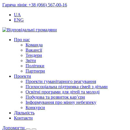
Гаряча лінія: +38 (066) 567-00-16
UA
ENG
Про нас
Команда
Вакансії
Тендери
Звіти
Політики
Партнери
Проекти
Проекти гуманітарного реагування
Психосоціальна підтримка сімей з дітьми
Освітні програми для дітей та молоді
Побудова та розвиток кар’єри
Інформування про мінну небезпеку
Конкурси
Діяльність
Контакти
Допомогти