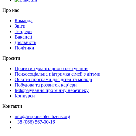
Про нас
Команда
Звіти
Тендери
Вакансії
Діяльність
Політики
Проєкти
Проекти гуманітарного реагування
Психосоціальна підтримка сімей з дітьми
Освітні програми для дітей та молоді
Побудова та розвиток кар’єри
Інформування про мінну небезпеку
Конкурси
Контакти
info@responsiblecitizens.org
+38 (066) 567-00-16