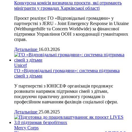
Конкурсна комісія визначила проєкти, які отримають
мінігранти у громадах Харківської області
Проєкт реалізує ГО «Відповідальні громадяни» у
партнерстві з JERU - Joint Emergency Response in Ukraine
(Welthungerhilfe та Concern Worldwide) за фінансової
підтримки Управління ООН з координації гуманітарних
справ.
Детальніше
16.03.2026
Unicef
ГО «Відповідальні громадяни»: системна підтримка
сімей з дітьми
У партнерстві з ЮНІСЕФ організація продовжує
розвивати напрямок підтримки сімей з дітьми,
поєднуючи практичну допомогу громадам із
професійним навчанням фахівців соціальної сфери.
Детальніше
25.08.2025
Mercy Corps