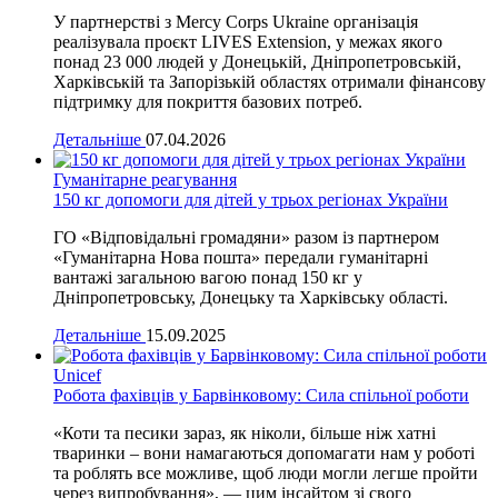
У партнерстві з Mercy Corps Ukraine організація
реалізувала проєкт LIVES Extension, у межах якого
понад 23 000 людей у Донецькій, Дніпропетровській,
Харківській та Запорізькій областях отримали фінансову
підтримку для покриття базових потреб.
Детальніше
07.04.2026
Гуманітарне реагування
150 кг допомоги для дітей у трьох регіонах України
ГО «Відповідальні громадяни» разом із партнером
«Гуманітарна Нова пошта» передали гуманітарні
вантажі загальною вагою понад 150 кг у
Дніпропетровську, Донецьку та Харківську області.
Детальніше
15.09.2025
Unicef
Робота фахівців у Барвінковому: Сила спільної роботи
«Коти та песики зараз, як ніколи, більше ніж хатні
тваринки – вони намагаються допомагати нам у роботі
та роблять все можливе, щоб люди могли легше пройти
через випробування», — цим інсайтом зі свого