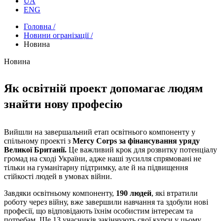
UA
ENG
Головна /
Новини огранізації /
Новина
Новина
Як освітній проект допомагає людям
знайти нову професію
Вийшли на завершальний етап освітнього компоненту у
спільному проекті з
Mercy Corps за фінансування уряду
Великої Британії.
Це важливий крок для розвитку потенціалу
громад на сході України, адже наші зусилля спрямовані не
тільки на гуманітарну підтримку, але й на підвищення
стійкості людей в умовах війни.
Завдяки освітньому компоненту,
190 людей
, які втратили
роботу через війну, вже завершили навчання та здобули нові
професії, що відповідають їхнім особистим інтересам та
потребам. Ще 13 учасників закінчують свої курси у цьому