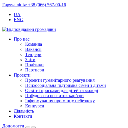
Гаряча лінія: +38 (066) 567-00-16
UA
ENG
Про нас
Команда
Вакансії
Тендери
Звіти
Політики
Партнери
Проекти
Проекти гуманітарного реагування
Психосоціальна підтримка сімей з дітьми
Освітні програми для дітей та молоді
Побудова та розвиток кар’єри
Інформування про мінну небезпеку
Конкурси
Діяльність
Контакти
Допомогти