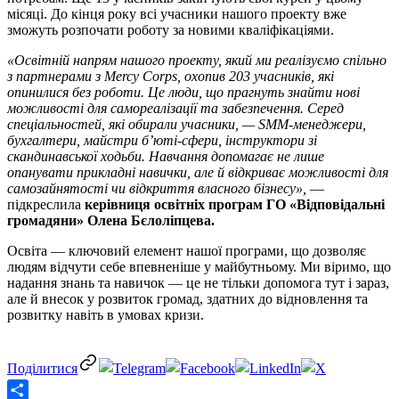
місяці. До кінця року всі учасники нашого проекту вже
зможуть розпочати роботу за новими кваліфікаціями.
«Освітній напрям нашого проекту, який ми реалізуємо спільно
з партнерами з Mercy Corps, охопив 203 учасників, які
опинилися без роботи. Це люди, що прагнуть знайти нові
можливості для самореалізації та забезпечення. Серед
спеціальностей, які обирали учасники, — SMM-менеджери,
бухгалтери, майстри б’юті-сфери, інструктори зі
скандинавської ходьби. Навчання допомагає не лише
опанувати прикладні навички, але й відкриває можливості для
самозайнятості чи відкриття власного бізнесу»,
—
підкреслила
керівниця освітніх програм ГО «Відповідальні
громадяни» Олена Бєлоліпцева.
Освіта — ключовий елемент нашої програми, що дозволяє
людям відчути себе впевненіше у майбутньому. Ми віримо, що
надання знань та навичок — це не тільки допомога тут і зараз,
але й внесок у розвиток громад, здатних до відновлення та
розвитку навіть в умовах кризи.