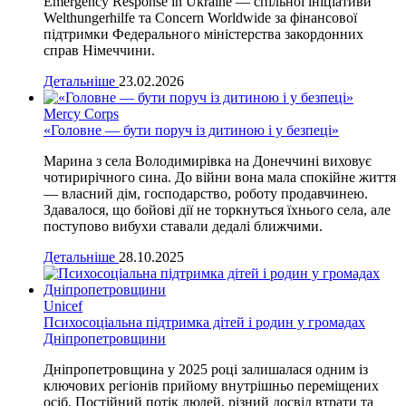
Emergency Response in Ukraine — спільної ініціативи
Welthungerhilfe та Concern Worldwide за фінансової
підтримки Федерального міністерства закордонних
справ Німеччини.
Детальніше
23.02.2026
Mercy Corps
«Головне — бути поруч із дитиною і у безпеці»
Марина з села Володимирівка на Донеччині виховує
чотирирічного сина. До війни вона мала спокійне життя
— власний дім, господарство, роботу продавчинею.
Здавалося, що бойові дії не торкнуться їхнього села, але
поступово вибухи ставали дедалі ближчими.
Детальніше
28.10.2025
Unicef
Психосоціальна підтримка дітей і родин у громадах
Дніпропетровщини
Дніпропетровщина у 2025 році залишалася одним із
ключових регіонів прийому внутрішньо переміщених
осіб. Постійний потік людей, різний досвід втрати та