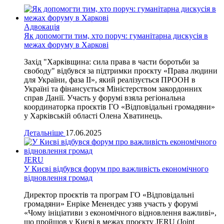
Адвокація
Як допомогти тим, хто поруч: гуманітарна дискусія в
межах форуму в Харкові
Захід "Харківщина: сила права в части боротьби за
свободу" відбувся за підтримки проєкту «Права людини
для України, фаза ІІ», який реалізується ПРООН в
Україні та фінансується Міністерством закордонних
справ Данії. Участь у форумі взяла регіональна
координаторка проєктів ГО «Відповідальні громадяни»
у Харківській області Олена Хватинець.
Детальніше
17.06.2025
JERU
У Києві відбувся форум про важливість економічного
відновлення громад
Директор проєктів та програм ГО «Відповідальні
громадяни» Енріке Менендес узяв участь у форумі
«Чому ініціативи з економічного відновлення важливі»,
що пройшов у Києві в межах проєкту JERU (Joint