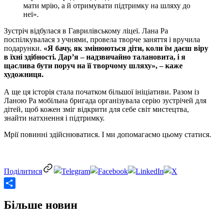
мати мрію, а й отримувати підтримку на шляху до
неї».
Зустріч відбулася в Гаврилівському ліцеї. Лана Ра
поспілкувалася з учнями, провела творче заняття і вручила
подарунки.
«Я бачу, як змінюються діти, коли їм даєш віру
в їхні здібності. Дар’я – надзвичайно талановита, і я
щаслива бути поруч на її творчому шляху», – каже
художниця.
А ще ця історія стала початком більшої ініціативи. Разом із
Ланою Ра мобільна бригада організувала серію зустрічей для
дітей, щоб кожен зміг відкрити для себе світ мистецтва,
знайти натхнення і підтримку.
Мрії повинні здійснюватися. І ми допомагаємо цьому статися.
Share
Більше новин