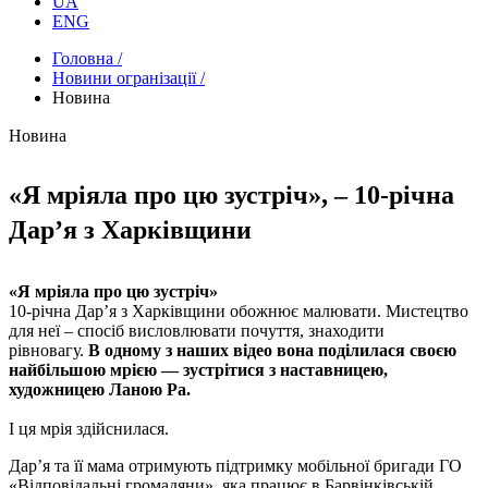
UA
ENG
Головна /
Новини огранізації /
Новина
Новина
«Я мріяла про цю зустріч», – 10-річна
Дар’я з Харківщини
«Я мріяла про цю зустріч»
10-річна Дар’я з Харківщини обожнює малювати. Мистецтво
для неї – спосіб висловлювати почуття, знаходити
рівновагу.
В одному з наших відео вона поділилася своєю
найбільшою мрією — зустрітися з наставницею,
художницею Ланою Ра.
І ця мрія здійснилася.
Дар’я та її мама отримують підтримку мобільної бригади ГО
«Відповідальні громадяни», яка працює в Барвінківській