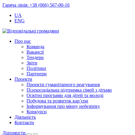
Гаряча лінія: +38 (066) 567-00-16
UA
ENG
Про нас
Команда
Вакансії
Тендери
Звіти
Політики
Партнери
Проекти
Проекти гуманітарного реагування
Психосоціальна підтримка сімей з дітьми
Освітні програми для дітей та молоді
Побудова та розвиток кар’єри
Інформування про мінну небезпеку
Конкурси
Діяльність
Контакти
Допомогти