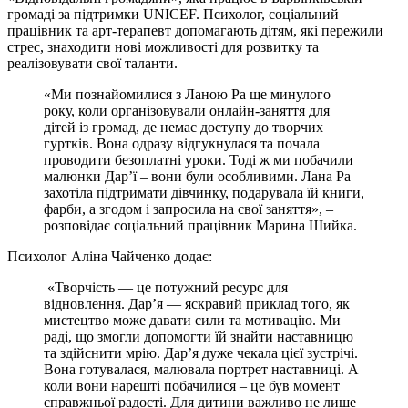
громаді за підтримки UNICEF. Психолог, соціальний
працівник та арт-терапевт допомагають дітям, які пережили
стрес, знаходити нові можливості для розвитку та
реалізовувати свої таланти.
«Ми познайомилися з Ланою Ра ще минулого
року, коли організовували онлайн-заняття для
дітей із громад, де немає доступу до творчих
гуртків. Вона одразу відгукнулася та почала
проводити безоплатні уроки. Тоді ж ми побачили
малюнки Дар’ї – вони були особливими. Лана Ра
захотіла підтримати дівчинку, подарувала їй книги,
фарби, а згодом і запросила на свої заняття», –
розповідає соціальний працівник Марина Шийка.
Психолог Аліна Чайченко додає:
«Творчість — це потужний ресурс для
відновлення. Дар’я — яскравий приклад того, як
мистецтво може давати сили та мотивацію. Ми
раді, що змогли допомогти їй знайти наставницю
та здійснити мрію. Дар’я дуже чекала цієї зустрічі.
Вона готувалася, малювала портрет наставниці. А
коли вони нарешті побачилися – це був момент
справжньої радості. Для дитини важливо не лише