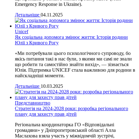
Emergency Response in Ukraine).
Детальніше
04.11.2025
Unicef
Як соціальна допомога змінює життя: Історія родини
Юлії з Кривого Рогу
«Ми потребували цього психологічного супроводу, бо
якісь питання такі в нас були, з якими ми самі не знали
що робити та самостійно знайти вихід», — зізнається
Юлія. Підтримка UNICEF стала важливою для родини в
найскладніші моменти.
Детальніше
10.03.2025
Представництво
Стратегія на 2024-2028 роки: розробка регіонального
плану для захисту прав дітей
Регіональна координаторка ГО «Відповідальні
громадяни» у Дніпропетровський області Алла
Маслахова взяла участь у міжвідомчій зустрічі,