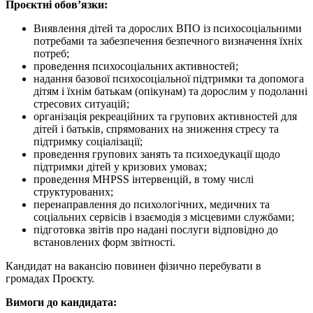
Проєктні обов’язки:
Виявлення дітей та дорослих ВПО із психосоціальними
потребами та забезпечення безпечного визначення їхніх
потреб;
проведення психосоціальних активностей;
надання базової психосоціальної підтримки та допомога
дітям і їхнім батькам (опікунам) та дорослим у подоланні
стресових ситуацій;
організація рекреаційних та групових активностей для
дітей і батьків, спрямованих на зниження стресу та
підтримку соціалізації;
проведення групових занять та психоедукації щодо
підтримки дітей у кризових умовах;
проведення MHPSS інтервенцій, в тому числі
структурованих;
перенаправлення до психологічних, медичних та
соціальних сервісів і взаємодія з місцевими службами;
підготовка звітів про надані послуги відповідно до
встановлених форм звітності.
Кандидат на вакансію повинен фізично перебувати в
громадах Проєкту.
Вимоги до кандидата: