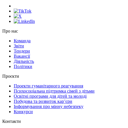
Про нас
Команда
Звіти
Тендери
Вакансії
Діяльність
Політики
Проєкти
Проекти гуманітарного реагування
Психосоціальна підтримка сімей з дітьми
Освітні програми для дітей та молоді
Побудова та розвиток кар’єри
Інформування про мінну небезпеку
Конкурси
Контакти