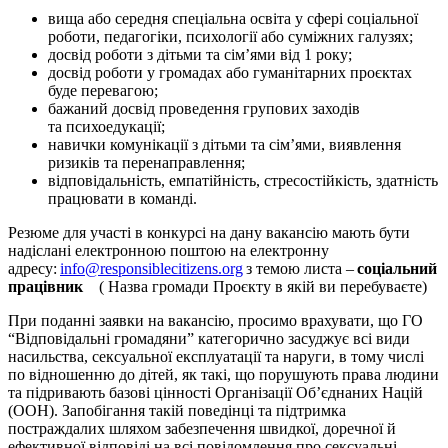
вища або середня спеціальна освіта у сфері соціальної
роботи, педагогіки, психології або суміжних галузях;
досвід роботи з дітьми та сім’ями від 1 року;
досвід роботи у громадах або гуманітарних проєктах
буде перевагою;
бажаний досвід проведення групових заходів
та психоедукації;
навички комунікації з дітьми та сім’ями, виявлення
ризиків та перенаправлення;
відповідальність, емпатійність, стресостійкість, здатність
працювати в команді.
Резюме для участі в конкурсі на дану вакансію мають бути
надіслані електронною поштою на електронну
адресу:
info@responsiblecitizens.org
з темою листа –
соціальний
працівник
( Назва громади Проєкту в якій ви перебуваєте)
При поданні заявки на вакансію, просимо врахувати, що ГО
“Відповідальні громадяни” категорично засуджує всі види
насильства, сексуальної експлуатації та наруги, в тому числі
по відношенню до дітей, як такі, що порушують права людини
та підривають базові цінності Організації Об’єднаних Націй
(ООН). Запобігання такій поведінці та підтримка
постраждалих шляхом забезпечення швидкої, доречної й
ефективної відповіді на всі повідомлення про сексуальні