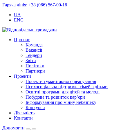
Гаряча лінія: +38 (066) 567-00-16
UA
ENG
Про нас
Команда
Вакансії
Тендери
Звіти
Політики
Партнери
Проекти
Проекти гуманітарного реагування
Психосоціальна підтримка сімей з дітьми
Освітні програми для дітей та молоді
Побудова та розвиток кар’єри
Інформування про мінну небезпеку
Конкурси
Діяльність
Контакти
Допомогти