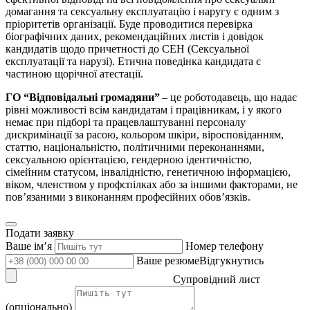
домагання та сексуальну експлуатацію і наругу є одним з
пріоритетів організації. Буде проводитися перевірка
біографічних даних, рекомендаційних листів і довідок
кандидатів щодо причетності до СЕН (Сексуальної
експлуатації та нарузі). Етична поведінка кандидата є
частиною щорічної атестації.
ГО “Відповідальні громадяни”
– це роботодавець, що надає
рівні можливості всім кандидатам і працівникам, і у якого
немає при підборі та працевлаштуванні персоналу
дискримінації за расою, кольором шкіри, віросповіданням,
статтю, національністю, політичними переконаннями,
сексуальною орієнтацією, гендерною ідентичністю,
сімейним статусом, інвалідністю, генетичною інформацією,
віком, членством у профспілках або за іншими факторами, не
пов’язаними з виконанням професійних обов’язків.
Подати заявку
Ваше імʼя
Номер телефону
Ваше резюмеВідгукнутись
Супровідний лист
(опціонально)