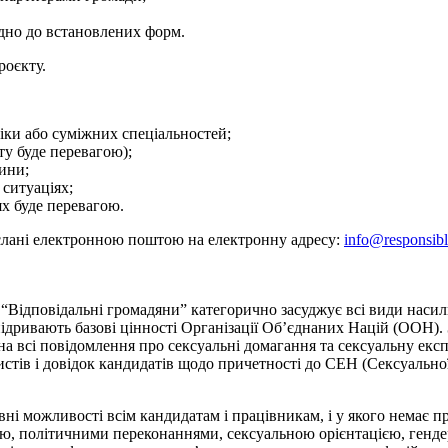
ідно до встановлених форм.
роєкту.
гіки або суміжних спеціальностей;
ту буде перевагою);
ини;
 ситуаціях;
ях буде перевагою.
іслані електронною поштою на електронну адресу:
info@responsibl
“Відповідальні громадяни” категорично засуджує всі види насильс
ідривають базові цінності Організації Об’єднаних Націй (ООН).
а всі повідомлення про сексуальні домагання та сексуальну експл
тів і довідок кандидатів щодо причетності до СЕН (Сексуальної 
івні можливості всім кандидатам і працівникам, і у якого немає п
тю, політичними переконаннями, сексуальною орієнтацією, генде