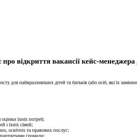
про відкриття вакансії кейс-менеджера д
сту для найвразливіших дітей та батьків (або осіб, які їх заміню
 оцінки їхніх потреб;
й і їхніх сімей;
их, освітніх та правових послуг;
з партнерами громади;