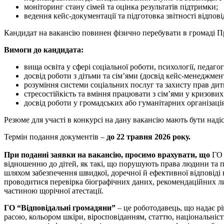
моніторинг стану сімей та оцінка результатів підтримки;
ведення кейс-документації та підготовка звітності відпов
Кандидат на вакансію повинен фізично перебувати в громаді П
Вимоги до кандидата:
вища освіта у сфері соціальної роботи, психології, педаго
досвід роботи з дітьми та сім’ями (досвід кейс-менеджмен
розуміння системи соціальних послуг та захисту прав дит
стресостійкість та вміння працювати з сім’ями у кризових
досвід роботи у громадських або гуманітарних організаці
Резюме для участі в конкурсі на дану вакансію мають бути над
Термін подання документів –
до 22 травня 2026 року.
При поданні заявки на вакансію, просимо врахувати, що
ГО 
відношенню до дітей, як такі, що порушують права людини та п
шляхом забезпечення швидкої, доречної й ефективної відповіді н
проводитися перевірка біографічних даних, рекомендаційних лис
частиною щорічної атестації.
ГО “Відповідальні громадяни”
– це роботодавець, що надає р
расою, кольором шкіри, віросповіданням, статтю, національніс