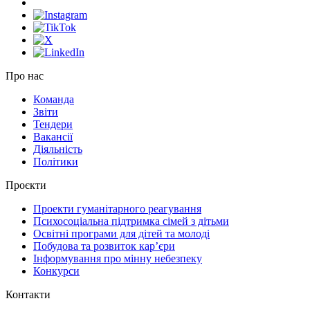
Про нас
Команда
Звіти
Тендери
Вакансії
Діяльність
Політики
Проєкти
Проекти гуманітарного реагування
Психосоціальна підтримка сімей з дітьми
Освітні програми для дітей та молоді
Побудова та розвиток кар’єри
Інформування про мінну небезпеку
Конкурси
Контакти