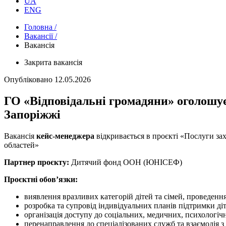
UA
ENG
Головна /
Вакансії /
Вакансія
Закрита вакансія
Опубліковано
12.05.2026
ГО «Відповідальні громадяни» оголошує 
Запоріжжі
Вакансія
кейс-менеджера
відкривається в проєкті «Послуги захи
областей»
Партнер проєкту:
Дитячий фонд ООН (ЮНІСЕФ)
Проєктні обов’язки:
виявлення вразливих категорій дітей та сімей, проведення
розробка та супровід індивідуальних планів підтримки діте
організація доступу до соціальних, медичних, психологічн
перенаправлення до спеціалізованих служб та взаємодія 