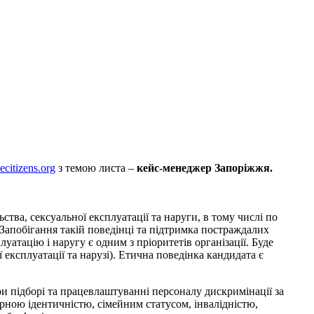
ecitizens.org
з темою листа –
кейс-менеджер Запоріжжя.
тва, сексуальної експлуатації та наруги, в тому числі по
 Запобігання такій поведінці та підтримка постраждалих
уатацію і наругу є одним з пріоритетів організації. Буде
експлуатації та нарузі). Етична поведінка кандидата є
ри підборі та працевлаштуванні персоналу дискримінації за
рною ідентичністю, сімейним статусом, інвалідністю,