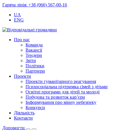
Гаряча лінія: +38 (066) 567-00-16
UA
ENG
Про нас
Команда
Вакансії
Тендери
Звіти
Політики
Партнери
Проекти
Проекти гуманітарного реагування
Психосоціальна підтримка сімей з дітьми
Освітні програми для дітей та молоді
Побудова та розвиток кар’єри
Інформування про мінну небезпеку
Конкурси
Діяльність
Контакти
Допомогти