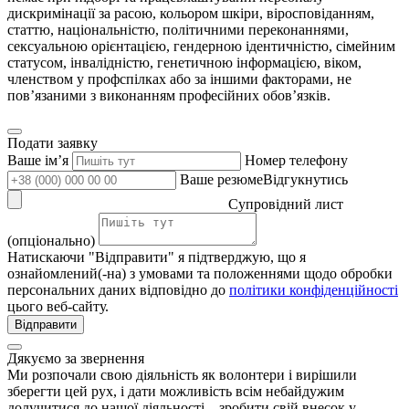
дискримінації за расою, кольором шкіри, віросповіданням,
статтю, національністю, політичними переконаннями,
сексуальною орієнтацією, гендерною ідентичністю, сімейним
статусом, інвалідністю, генетичною інформацією, віком,
членством у профспілках або за іншими факторами, не
пов’язаними з виконанням професійних обов’язків.
Подати заявку
Ваше імʼя
Номер телефону
Ваше резюмеВідгукнутись
Супровідний лист
(опціонально)
Натискаючи "Відправити" я підтверджую, що я
ознайомлений(-на) з умовами та положеннями щодо обробки
персональних даних відповідно до
політики конфіденційності
цього веб-сайту.
Відправити
Дякуємо за звернення
Ми розпочали свою діяльність як волонтери і вирішили
зберегти цей рух, і дати можливість всім небайдужим
долучитися до нашої діяльності – зробити свій внесок у