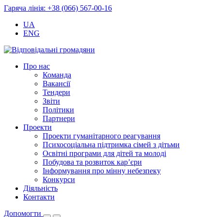
Гаряча лінія: +38 (066) 567-00-16
UA
ENG
Про нас
Команда
Вакансії
Тендери
Звіти
Політики
Партнери
Проекти
Проекти гуманітарного реагування
Психосоціальна підтримка сімей з дітьми
Освітні програми для дітей та молоді
Побудова та розвиток кар’єри
Інформування про мінну небезпеку
Конкурси
Діяльність
Контакти
Допомогти