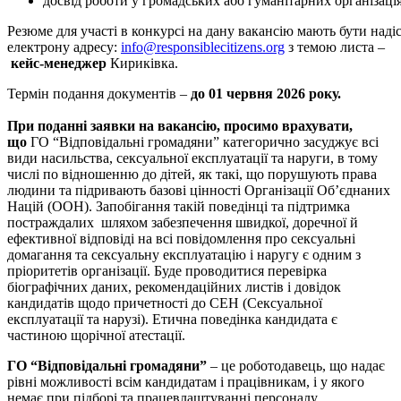
досвід роботи у громадських або гуманітарних організаці
Резюме для участі в конкурсі на дану вакансію мають бути надіс
електрону адресу:
info@responsiblecitizens.org
з темою листа –
кейс-менеджер
Кириківка.
Термін подання документів –
до 01 червня 2026 року.
При поданні заявки на вакансію, просимо врахувати,
що
ГО “Відповідальні громадяни” категорично засуджує всі
види насильства, сексуальної експлуатації та наруги, в тому
числі по відношенню до дітей, як такі, що порушують права
людини та підривають базові цінності Організації Об’єднаних
Націй (ООН). Запобігання такій поведінці та підтримка
постраждалих шляхом забезпечення швидкої, доречної й
ефективної відповіді на всі повідомлення про сексуальні
домагання та сексуальну експлуатацію і наругу є одним з
пріоритетів організації. Буде проводитися перевірка
біографічних даних, рекомендаційних листів і довідок
кандидатів щодо причетності до СЕН (Сексуальної
експлуатації та нарузі). Етична поведінка кандидата є
частиною щорічної атестації.
ГО “Відповідальні громадяни”
– це роботодавець, що надає
рівні можливості всім кандидатам і працівникам, і у якого
немає при підборі та працевлаштуванні персоналу