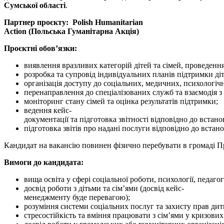
Сумської області
.
Партнер проєкту:
Polish Humanitarian
Action
(Польська Гуманітарна Акція)
Проєктні обов’язки:
виявлення вразливих категорій дітей та сімей, проведення
розробка та супровід індивідуальних планів підтримки діте
організація доступу до соціальних, медичних, психологіч
перенаправлення до спеціалізованих служб та взаємодія 
моніторинг стану сімей та оцінка результатів підтримки;
ведення кейс-
документації та підготовка звітності відповідно до встан
підготовка звітів про надані послуги відповідно до встан
Кандидат на вакансію повинен фізично перебувати в громаді П
Вимоги до кандидата:
вища освіта у сфері соціальної роботи, психології, педаг
досвід роботи з дітьми та сім’ями (досвід кейс-
менеджменту буде перевагою);
розуміння системи соціальних послуг та захисту прав ди
стресостійкість та вміння працювати з сім’ями у кризових