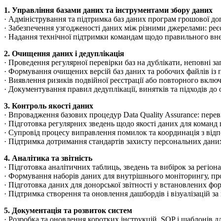
1. Управління базами даних та інструментами збору даних
· Адміністрування та підтримка баз даних програм грошової до
· Забезпечення узгодженості даних між різними джерелами: ре
· Надання технічної підтримки командам щодо правильного вне
2. Очищення даних і дедуплікація
· Проведення регулярної перевірки баз на дублікати, неповні за
· Формування очищених версій баз даних та робочих файлів із 
· Виявлення ризиків подвійної реєстрації або повторного включ
· Документування правил дедуплікації, винятків та підходів до
3. Контроль якості даних
· Впровадження базових процедур Data Quality Assurance: переві
· Підготовка регулярних зведень щодо якості даних для команд
· Супровід процесу виправлення помилок та координація з від
· Підтримка дотримання стандартів захисту персональних даних
4. Аналітика та звітність
· Підготовка аналітичних таблиць, зведень та вибірок за регіон
· Формування наборів даних для внутрішнього моніторингу, про
· Підготовка даних для донорської звітності у встановлених фор
· Підтримка створення та оновлення дашбордів і візуалізацій за
5. Документація та розвиток систем
· Розробка та оновлення коротких інструкцій, SOP і шаблонів д