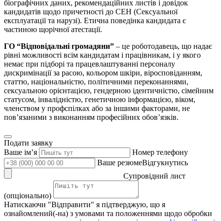
біографічних даних, рекомендаційних листів і довідок
кандидатів щодо причетності до СЕН (Сексуальної
експлуатації та нарузі). Етична поведінка кандидата є
частиною щорічної атестації.
ГО “Відповідальні громадяни”
– це роботодавець, що надає
рівні можливості всім кандидатам і працівникам, і у якого
немає при підборі та працевлаштуванні персоналу
дискримінації за расою, кольором шкіри, віросповіданням,
статтю, національністю, політичними переконаннями,
сексуальною орієнтацією, гендерною ідентичністю, сімейним
статусом, інвалідністю, генетичною інформацією, віком,
членством у профспілках або за іншими факторами, не
пов’язаними з виконанням професійних обов’язків.
Подати заявку
Ваше імʼя
Номер телефону
Ваше резюмеВідгукнутись
Супровідний лист
(опціонально)
Натискаючи "Відправити" я підтверджую, що я
ознайомлений(-на) з умовами та положеннями щодо обробки