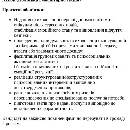
Проєктні обов’язки:
Надання психологічної першої допомоги дітям та
опікунам після стресових подій,
стабілізація емоційного стану та відновлення відчуття
безпеки;
проведення індивідуальних психологічних консультацій
та підтримка дітей із проявами тривожності, страху,
втрати або травматичного досвіду;
фасилітація групових занять та психосоціальних
активностей для дітей
і батьків, спрямованих на розвиток життєстійкості та
емоційної регуляції;
реалізація структуровани/неструктурованих
психосоціальних інтервенцій відповідно
до затверджених протоколів;
раннє виявлення психологічних ризиків і
перенаправлення до спеціалізованих послуг за потреби;
підготовка звітів про надані послуги відповідно до
встановлених форм звітності.
Кандидат на вакансію повинен фізично перебувати в громаді
Проєкту.