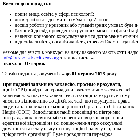
Вимоги до кандидата:
повна вища освіта у сфері психології;
досвід роботи з дітьми та сім’ями від 2 років;
досвід роботи у кризових або гуманітарних умовах буде 
бажаний досвід проведення групових занять та фасилітаці
навички кризового консультування та дотримання етичних
відповідальність, організованість, стресостійкість, здатн
Резюме для участі в конкурсі на дану вакансію мають бути наді
info@responsiblecitizens.org
з темою листа –
психолог Охтирка.
Термін подання документів –
до 01 червня 2026 року.
При поданні заявки на вакансію, просимо врахувати,
що
ГО “Відповідальні громадяни” категорично засуджує всі
види насильства, сексуальної експлуатації та наруги, в тому
числі по відношенню до дітей, як такі, що порушують права
людини та підривають базові цінності Організації Об’єднаних
Націй (ООН). Запобігання такій поведінці та підтримка
постраждалих шляхом забезпечення швидкої, доречної й
ефективної відповіді на всі повідомлення про сексуальні
домагання та сексуальну експлуатацію і наругу є одним з
пріоритетів організації. Буде проводитися перевірка