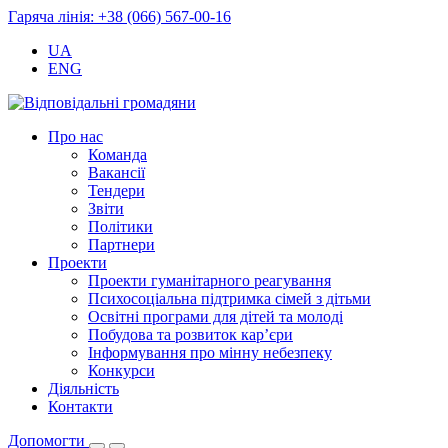
Гаряча лінія: +38 (066) 567-00-16
UA
ENG
Про нас
Команда
Вакансії
Тендери
Звіти
Політики
Партнери
Проекти
Проекти гуманітарного реагування
Психосоціальна підтримка сімей з дітьми
Освітні програми для дітей та молоді
Побудова та розвиток кар’єри
Інформування про мінну небезпеку
Конкурси
Діяльність
Контакти
Допомогти