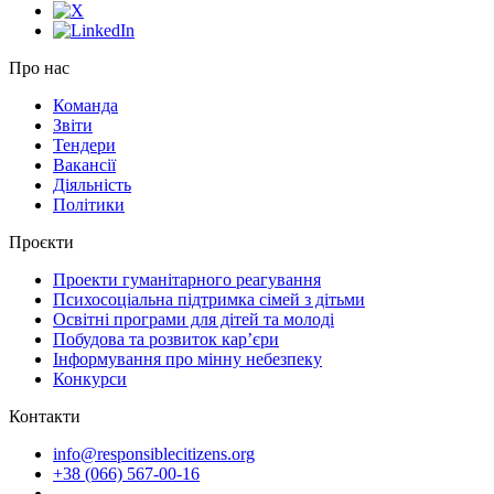
Про нас
Команда
Звіти
Тендери
Вакансії
Діяльність
Політики
Проєкти
Проекти гуманітарного реагування
Психосоціальна підтримка сімей з дітьми
Освітні програми для дітей та молоді
Побудова та розвиток кар’єри
Інформування про мінну небезпеку
Конкурси
Контакти
info@responsiblecitizens.org
+38 (066) 567-00-16