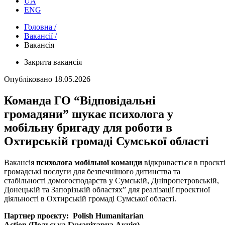
UA
ENG
Головна /
Вакансії /
Вакансія
Закрита вакансія
Опубліковано
18.05.2026
Команда ГО “Відповідальні
громадяни” шукає психолога у
мобільну бригаду для роботи в
Охтирській громаді Сумської області
Вакансія
психолога
мобільної команди
відкривається в проєкті
громадські послуги для безпечнішого дитинства та
стабільності домогосподарств у Сумській, Дніпропетровській,
Донецькій та Запорізькій областях” для реалізації проєктної
діяльності в Охтирській громаді Сумської області.
Партнер проєкту:
Polish Humanitarian
Action
(Польська Гуманітарна Акція)