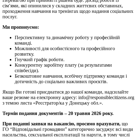
Перевагою при прийнятті рішень буде: досвід роботи із
сім’ями, які опинилися у складних життєвих обставинах,
проходження навчання на тренінгах щодо надання соціальних
послуг.
Ми пропонуємо:
Перспективну та динамічну роботу у професійній
команді.
Можливості для особистісного та професійного
розвитку.
Гнучкий графік роботи.
Конкурентну заробітну плату (за результатами
співбесіди).
Безкоштовне навчання, всебічну підтримку команди і
дотичність до соціально важливих проєктів.
Якщо Ви готові приєднатися до нашої команди, надсилайте
ваше резюме на електронну адресу: info@responsiblecitizens.org
з темою листа «Реєстратор/ка у Донецьку обл.».
Термін подання документів – 20 травня 2026 року.
При поданні заявки на вакансію, просимо врахувати,
що
ГО “Відповідальні громадяни” категорично засуджує всі види
насильства, сексуальної експлуатації та наруги, в тому числі