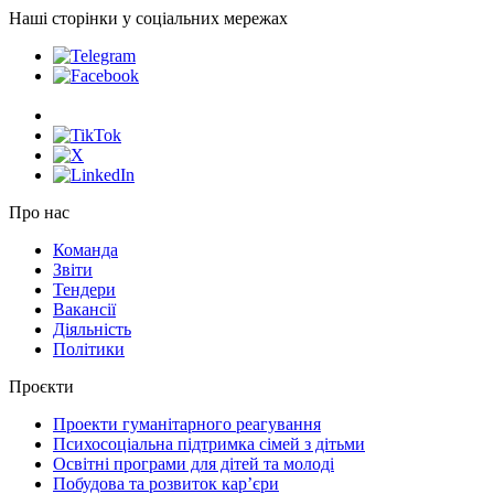
Наші сторінки у соціальних мережах
Про нас
Команда
Звіти
Тендери
Вакансії
Діяльність
Політики
Проєкти
Проекти гуманітарного реагування
Психосоціальна підтримка сімей з дітьми
Освітні програми для дітей та молоді
Побудова та розвиток кар’єри