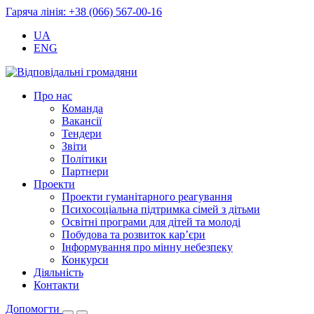
Гаряча лінія: +38 (066) 567-00-16
UA
ENG
Про нас
Команда
Вакансії
Тендери
Звіти
Політики
Партнери
Проекти
Проекти гуманітарного реагування
Психосоціальна підтримка сімей з дітьми
Освітні програми для дітей та молоді
Побудова та розвиток кар’єри
Інформування про мінну небезпеку
Конкурси
Діяльність
Контакти
Допомогти