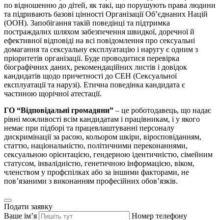
по відношенню до дітей, як такі, що порушують права людини
та підривають базові цінності Організації Об’єднаних Націй
(ООН). Запобігання такій поведінці та підтримка
постраждалих шляхом забезпечення швидкої, доречної й
ефективної відповіді на всі повідомлення про сексуальні
домагання та сексуальну експлуатацію і наругу є одним з
пріоритетів організації. Буде проводитися перевірка
біографічних даних, рекомендаційних листів і довідок
кандидатів щодо причетності до СЕН (Сексуальної
експлуатації та нарузі). Етична поведінка кандидата є
частиною щорічної атестації.
ГО “Відповідальні громадяни”
– це роботодавець, що надає
рівні можливості всім кандидатам і працівникам, і у якого
немає при підборі та працевлаштуванні персоналу
дискримінації за расою, кольором шкіри, віросповіданням,
статтю, національністю, політичними переконаннями,
сексуальною орієнтацією, гендерною ідентичністю, сімейним
статусом, інвалідністю, генетичною інформацією, віком,
членством у профспілках або за іншими факторами, не
пов’язаними з виконанням професійних обов’язків.
Подати заявку
Ваше імʼя
Номер телефону