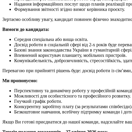
Надання інформаційних послуг щодо планів реалізації пр
Формування звітності згідно вимог керівника проєкту.
Зертаємо особливу увагу, кандидат повинен фізично знаходитис
Вимоги до кандидата:
Середня спеціальна або вища освіта.
Досвід роботи в соціальній сфері від 2-х років буде перев
Базові знання законодавства України в гуманітарній сфері
Впевнений користувач планшету, мобільних пристроїв.
Комунікабельність, доброзичливість, стресостійкість, зда
Перевагою при прийнятті рішень буде: досвід роботи із сім’ям
Ми пропонуємо:
Перспективну та динамічну роботу у професійній команді
Можливості для особистісного та професійного розвитку.
Гнучкий графік роботи.
Конкурентну заробітну плату (за результатами співбесіди)
Безкоштовне навчання, всебічну підтримку команди і доти
Якщо Ви готові приєднатися до нашої команди, надсилайте ваше 
Термін подання документів – 27 квітня 2026 року.