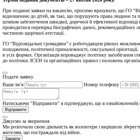
При поданні заявки на вакансію, просимо врахувати, що ГО “Від
відношенню до дітей, як такі, що порушують права людини та п
шляхом забезпечення швидкої, доречної й ефективної відповіді н
проводитися перевірка біографічних даних, рекомендаційних лис
частиною щорічної атестації.
ГО “Відповідальні громадяни” є роботодавцем рівних можливосте
походження, політичної приналежності, сексуальної орієнтації, г
в усіх формах. Організація впроваджує політику запобігання се
до політики ЗСЕН та організаційних правил і положень організац
Подати заявку
Ваше імʼя
Номер телефону
Натискаючи "Відправити" я підтверджую, що я ознайомлений(-
Відправити
Дякуємо за звернення
Ми розпочали свою діяльність як волонтери і вирішили зберегт
жителям, що постраждали від війни.
Закрити