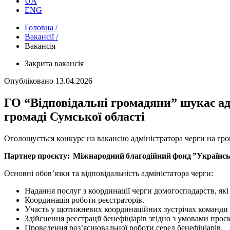
UA
ENG
Головна /
Вакансії /
Вакансія
Закрита вакансія
Опубліковано
13.04.2026
ГО “Відповідальні громадяни” шукає адм
громаді Сумської області
Оголошується конкурс на вакансію адміністратора черги на гро
Партнер проєкту: Міжнародний благодійний фонд ”Українсь
Основні обов’язки та відповідальність адміністатора черги:
Надання послуг з координації черги домогосподарств, як
Координація роботи реєстраторів.
Участь у щотижневих координаційних зустрічах команди 
Здійснення реєстрації бенефіціарів згідно з умовами проєк
Проведення роз’яснювальної роботи серед бенефіціарів.