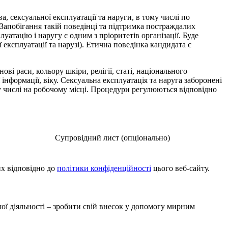
, сексуальної експлуатації та наруги, в тому числі по
 Запобігання такій поведінці та підтримка постраждалих
уатацію і наругу є одним з пріоритетів організації. Буде
експлуатації та нарузі). Етична поведінка кандидата є
і раси, кольору шкіри, релігії, статі, національного
інформації, віку.​ Сексуальна експлуатація та наруга заборонені
му числі на робочому місці. Процедури регулюються відповідно
Супровідний лист (опціонально)
х відповідно до
політики конфіденційності
цього веб-сайту.
ої діяльності – зробити свій внесок у допомогу мирним