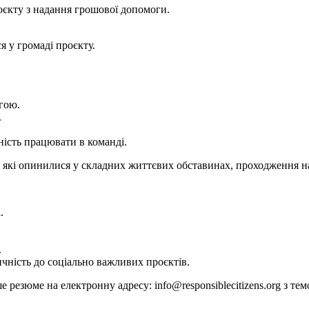
оєкту з надання грошової допомоги.
я у громаді проєкту.
агою.
.
тність працювати в команді.
и, які опинилися у складних життєвих обставинах, проходження н
.
.
чність до соціально важливих проєктів.
резюме на електронну адресу: info@responsiblecitizens.org з те