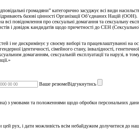
повідальні громадяни” категорично засуджує всі види насильства
ідривають базові цінності Організації Об’єднаних Націй (ООН).
а всі повідомлення про сексуальні домагання та сексуальну експл
тів і довідок кандидатів щодо причетності до СЕН (Сексуальної 
й і не дискримінує у своєму виборі та працевлаштуванні на основ
ендерної ідентичності, сімейного стану, інвалідності, генетичної 
ксуальним домаганням, сексуальній експлуатації та нарузі, в то
ії.»​
Ваше резюмеВідгукнутись
на) з умовами та положеннями щодо обробки персональних дани
и цей рух, і дати можливість всім небайдужим долучитися до наш