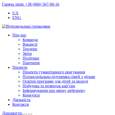
Гаряча лінія: +38 (066) 567-00-16
UA
ENG
Про нас
Команда
Вакансії
Тендери
Звіти
Політики
Партнери
Проекти
Проекти гуманітарного реагування
Психосоціальна підтримка сімей з дітьми
Освітні програми для дітей та молоді
Побудова та розвиток кар’єри
Інформування про мінну небезпеку
Конкурси
Діяльність
Контакти
Допомогти