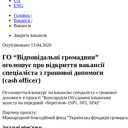
UA
ENG
Головна /
Вакансії /
Вакансія
Закрита вакансія
Опубліковано
13.04.2026
ГО “Відповідальні громадяни”
оголошує про відкриття вакансії
спеціаліста з грошової допомоги
(cash officer)
Оголошується конкурс на вакансію спеціаліста з грошової
допомоги в проєкті “Консорціум Об’єднаної ініціативи
захисту на передовій «Берегиня» (SP1, SP2, SP4)”
Партнер проєкту:
Міжнародний благодійний фонд ”Українська фундація громадськ
Загальні обов’язки: