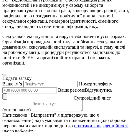
можливостей і не дискримінує у своєму виборі та
працевлаштуванні на основі раси, кольору шкіри, релігії, статі,
національного походження, політичної приналежності,
сексуальної орієнтації, гендерної ідентичності, сімейного
стану, інвалідності, генетичної інформації, віку.​
Сексуальна експлуатація та наруга заборонені в усіх формах.
Організація впроваджує політику запобігання сексуальним
домаганням, сексуальній експлуатації та нарузі, в тому числі
на робочому місці. Процедури регулюються відповідно до
політики ЗСЕН та організаційних правил і положень
організації.
Подати заявку
Ваше імʼя
Номер телефону
Ваше резюмеВідгукнутись
Супровідний лист
(опціонально)
Натискаючи "Відправити" я підтверджую, що я
ознайомлений(-на) з умовами та положеннями щодо обробки
персональних даних відповідно до
політики конфіденційності
цього веб-сайту.