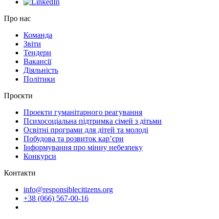
Про нас
Команда
Звіти
Тендери
Вакансії
Діяльність
Політики
Проєкти
Проекти гуманітарного реагування
Психосоціальна підтримка сімей з дітьми
Освітні програми для дітей та молоді
Побудова та розвиток кар’єри
Інформування про мінну небезпеку
Конкурси
Контакти
info@responsiblecitizens.org
+38 (066) 567-00-16