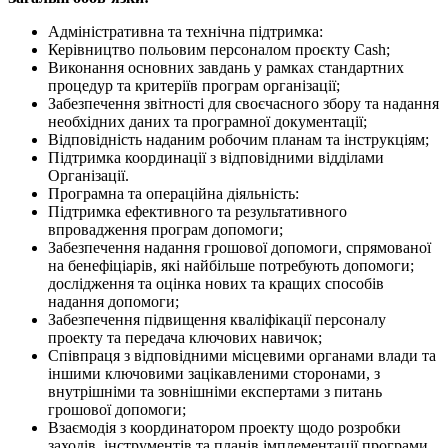
Адміністративна та технічна підтримка:
Керівництво польовим персоналом проєкту Cash;
Виконання основних завдань у рамках стандартних
процедур та критеріїв програм організації;
Забезпечення звітності для своєчасного збору та надання
необхідних даних та програмної документації;
Відповідність наданим робочим планам та інструкціям;
Підтримка координації з відповідними відділами
Організації.
Програмна та операційна діяльність:
Підтримка ефективного та результативного
впровадження програм допомоги;
Забезпечення надання грошової допомоги, спрямованої
на бенефіціарів, які найбільше потребують допомоги;
дослідження та оцінка нових та кращих способів
надання допомоги;
Забезпечення підвищення кваліфікації персоналу
проекту та передача ключових навичок;
Співпраця з відповідними місцевими органами влади та
іншими ключовими зацікавленими сторонами, з
внутрішніми та зовнішніми експертами з питань
грошової допомоги;
Взаємодія з координатором проекту щодо розробки
заходів, інструментів та планів імплементації програми