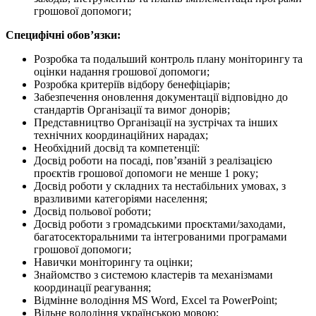
грошової допомоги;
Специфічні обов’язки:
Розробка та подальший контроль плану моніторингу та
оцінки надання грошової допомоги;
Розробка критеріїв відбору бенефіціарів;
Забезпечення оновлення документації відповідно до
стандартів Організації та вимог донорів;
Представництво Організації на зустрічах та інших
технічних координаційних нарадах;
Необхідний досвід та компетенції:
Досвід роботи на посаді, пов’язаній з реалізацією
проєктів грошової допомоги не менше 1 року;
Досвід роботи у складних та нестабільних умовах, з
вразливими категоріями населення;
Досвід польової роботи;
Досвід роботи з громадськими проєктами/заходами,
багатосекторальними та інтегрованими програмами
грошової допомоги;
Навички моніторингу та оцінки;
Знайомство з системою кластерів та механізмами
координації реагування;
Відмінне володіння MS Word, Excel та PowerPoint;
Вільне володіння українською мовою;