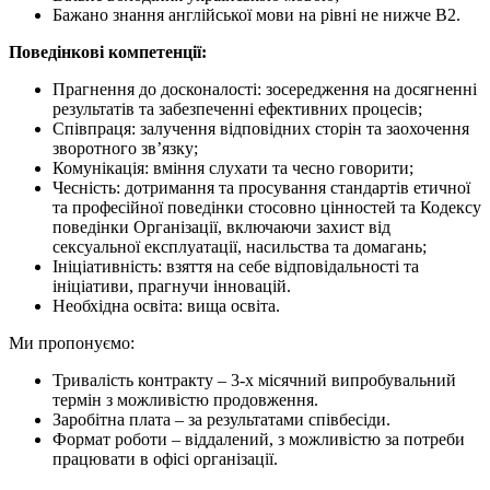
Бажано знання англійської мови на рівні не нижче В2.
Поведінкові компетенції:
Прагнення до досконалості: зосередження на досягненні
результатів та забезпеченні ефективних процесів;
Співпраця: залучення відповідних сторін та заохочення
зворотного зв’язку;
Комунікація: вміння слухати та чесно говорити;
Чесність: дотримання та просування стандартів етичної
та професійної поведінки стосовно цінностей та Кодексу
поведінки Організації, включаючи захист від
сексуальної експлуатації, насильства та домагань;
Ініціативність: взяття на себе відповідальності та
ініціативи, прагнучи інновацій.
Необхідна освіта: вища освіта.
Ми пропонуємо:
Тривалість контракту – 3-х місячний випробувальний
термін з можливістю продовження.
Заробітна плата – за результатами співбесіди.
Формат роботи – віддалений, з можливістю за потреби
працювати в офісі організації.