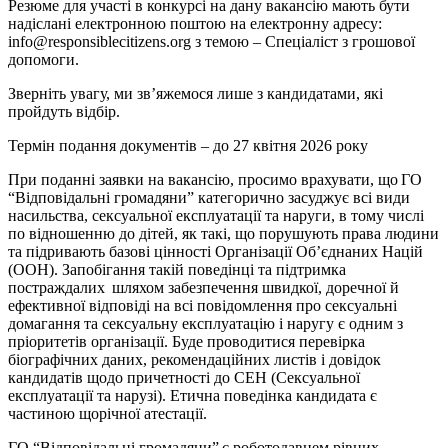
Резюме для участі в конкурсі на дану вакансію мають бути
надіслані електронною поштою на електронну адресу:
info@responsiblecitizens.org з темою – Спеціаліст з грошової
допомоги.
Зверніть увагу, ми зв’яжемося лише з кандидатами, які
пройдуть відбір.
Термін подання документів – до 27 квітня 2026 року
При поданні заявки на вакансію, просимо врахувати, що ГО
“Відповідальні громадяни” категорично засуджує всі види
насильства, сексуальної експлуатації та наруги, в тому числі
по відношенню до дітей, як такі, що порушують права людини
та підривають базові цінності Організації Об’єднаних Націй
(ООН). Запобігання такій поведінці та підтримка
постраждалих шляхом забезпечення швидкої, доречної й
ефективної відповіді на всі повідомлення про сексуальні
домагання та сексуальну експлуатацію і наругу є одним з
пріоритетів організації. Буде проводитися перевірка
біографічних даних, рекомендаційних листів і довідок
кандидатів щодо причетності до СЕН (Сексуальної
експлуатації та нарузі). Етична поведінка кандидата є
частиною щорічної атестації.
ГО “Відповідальні громадяни” є роботодавцем рівних