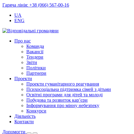
Гаряча лінія: +38 (066) 567-00-16
UA
ENG
Про нас
Команда
Вакансії
Тендери
Звіти
Політики
Партнери
Проекти
Проекти гуманітарного реагування
Психосоціальна підтримка сімей з дітьми
Освітні програми для дітей та молоді
Побудова та розвиток кар’єри
Інформування про мінну небезпеку
Конкурси
Діяльність
Контакти
Допомогти