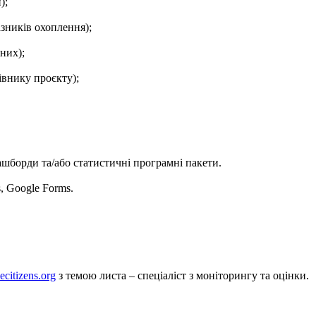
);
зників охоплення);
них);
івнику проєкту);
шборди та/або статистичні програмні пакети.
, Google Forms.
ecitizens.org
з темою листа – спеціаліст з моніторингу та оцінки.