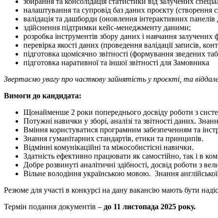
збирання та консолідація статистики від залучених спеці
налаштування та супровід баз даних проєкту (створення с
валідація та дашборди (оновлення інтерактивних панелів
здійснення підтримки кейс-менеджменту даними;
розробка інструментів збору даних і навчання залучених 
перевірка якості даних (проведення валідації записів, к
підготовка щомісячно звітності (формування зведених таб
підготовка наративної та іншої звітності для Замовника
Звертаємо увагу про часткову зайнятість у проєкті, та відда
Вимоги до кандидата:
Щонайменше 2 роки попереднього досвіду роботи з систе
Потужні навички у зборі, аналізі та звітності даних. Зна
Вміння користуватися програмним забезпеченням та інстр
Знання гуманітарних стандартів, етики та принципів.
Відмінні комунікаційні та міжособистісні навички.
Здатність ефективно працювати як самостійно, так і в ком
Добре розвинуті аналітичні здібності, досвід роботи з ве
Вільне володіння українською мовою. Знання англійської н
Резюме для участі в конкурсі на дану вакансію мають бути над
Термін подання документів –
до 11 листопада 2025 року.