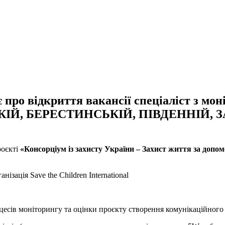
ро відкриття вакансії спеціаліст з моні
ІВСЬКІЙ, БЕРЕСТИНСЬКІЙ, ПІВДЕННІЙ
роєкті
«
Консорціум із захисту України – Захист життя за допо
ізація Save the Children International
оцесів моніторингу та оцінки проєкту створення комунікаційного