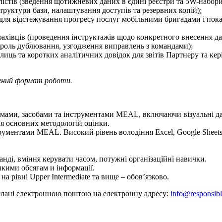
алістів (зведення щотижневих даних в єдині реєстри та 5W-набори
труктури бази, налаштування доступів та резервних копій);
 для відстежування прогресу послуг мобільними бригадами і пока
фахівців (проведення інструктажів щодо конкретного внесення да
онтроль дублювання, узгодження виправлень з командами);
лиць та коротких аналітичних довідок для звітів Партнеру та кер
лений формат роботи.
мами, засобами та інструментами MEAL, включаючи візуальні да
ння основних методологій оцінки.
ументами MEAL. Високий рівень володіння Excel, Google Sheets
анді, вміння керувати часом, потужні організаційні навички.
ликими обсягам и інформації.
а рівні Upper Intermediate та вище – обов’язково.
іслані електронною поштою на електронну адресу:
info@responsibl