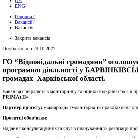
UA
ENG
Головна /
Вакансії /
Вакансія
Закрита вакансія
Опубліковано
29.10.2025
ГО “Відповідальні громадяни” оголошує п
програмної діяльності у БАРВІНК
громадах Харківської області.
Вакансія спеціаліста з моніторингу та оцінки відкривається в п
PRIMA) II»
.
Партнер проєкту:
міжнародна гуманітарна та правозахисна орган
Проєктні обов’язки:
Надання консультаційних послуг з планування та реалізації пр