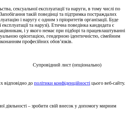
тва, сексуальної експлуатації та наруги, в тому числі по
 Запобігання такій поведінці та підтримка постраждалих
уатацію і наругу є одним з пріоритетів організації. Буде
експлуатації та нарузі). Етична поведінка кандидата є
ацівникам, і у якого немає при підборі та працевлаштуванні
суальною орієнтацією, гендерною ідентичністю, сімейним
иконанням професійних обов’язків.
Супровідний лист (опціонально)
х відповідно до
політики конфіденційності
цього веб-сайту.
ої діяльності – зробити свій внесок у допомогу мирним