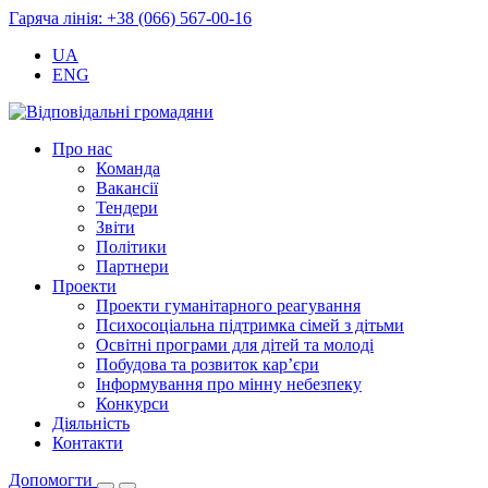
Гаряча лінія: +38 (066) 567-00-16
UA
ENG
Про нас
Команда
Вакансії
Тендери
Звіти
Політики
Партнери
Проекти
Проекти гуманітарного реагування
Психосоціальна підтримка сімей з дітьми
Освітні програми для дітей та молоді
Побудова та розвиток кар’єри
Інформування про мінну небезпеку
Конкурси
Діяльність
Контакти
Допомогти