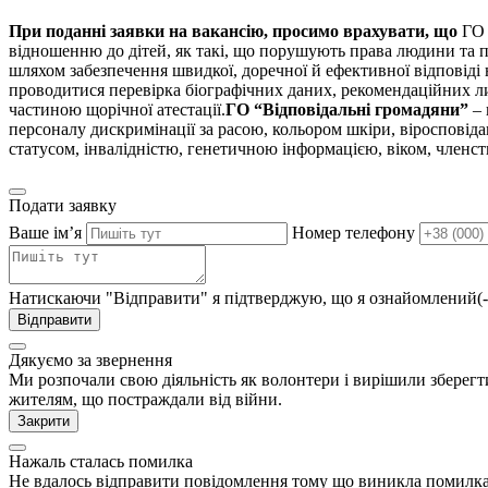
При поданні заявки на вакансію, просимо врахувати, що
ГО 
відношенню до дітей, як такі, що порушують права людини та п
шляхом забезпечення швидкої, доречної й ефективної відповіді н
проводитися перевірка біографічних даних, рекомендаційних лис
частиною щорічної атестації.
ГО “Відповідальні громадяни”
–
персоналу дискримінації за расою, кольором шкіри, віроспові
статусом, інвалідністю, генетичною інформацією, віком, членс
Подати заявку
Ваше імʼя
Номер телефону
Натискаючи "Відправити" я підтверджую, що я ознайомлений(-
Відправити
Дякуємо за звернення
Ми розпочали свою діяльність як волонтери і вирішили зберегт
жителям, що постраждали від війни.
Закрити
Нажаль сталась помилка
Не вдалось відправити повідомлення тому що виникла помилка