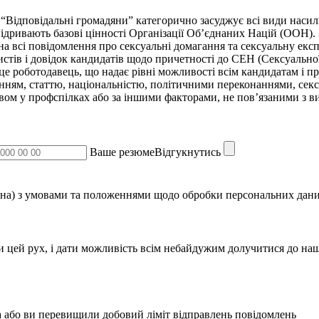
“Відповідальні громадяни” категорично засуджує всі види насильс
ідривають базові цінності Організації Об’єднаних Націй (ООН).
а всі повідомлення про сексуальні домагання та сексуальну експл
тів і довідок кандидатів щодо причетності до СЕН (Сексуальної 
 це роботодавець, що надає рівні можливості всім кандидатам і пр
данням, статтю, національністю, політичними переконаннями, сек
твом у профспілках або за іншими факторами, не пов’язаними з в
Ваше резюмеВідгукнутись
на) з умовами та положеннями щодо обробки персональних дани
и цей рух, і дати можливість всім небайдужим долучитися до наш
 або ви перевищили добовий ліміт відправлень повідомлень