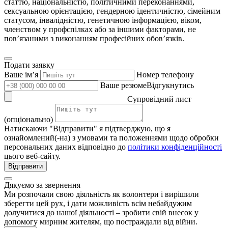
статтю, національністю, політичними переконаннями,
сексуальною орієнтацією, гендерною ідентичністю, сімейним
статусом, інвалідністю, генетичною інформацією, віком,
членством у профспілках або за іншими факторами, не
пов’язаними з виконанням професійних обов’язків.
Подати заявку
Ваше імʼя
Номер телефону
Ваше резюмеВідгукнутись
Супровідний лист
(опціонально)
Натискаючи "Відправити" я підтверджую, що я
ознайомлений(-на) з умовами та положеннями щодо обробки
персональних даних відповідно до
політики конфіденційності
цього веб-сайту.
Відправити
Дякуємо за звернення
Ми розпочали свою діяльність як волонтери і вирішили
зберегти цей рух, і дати можливість всім небайдужим
долучитися до нашої діяльності – зробити свій внесок у
допомогу мирним жителям, що постраждали від війни.