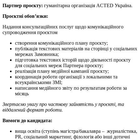
Партнер проєкту:
гуманітарна організація ACTED Україна.
Проєктні обов’язки:
Надання консультаційних послуг щодо комунікаційного
супроводження проєктом
створення комунікаційного плану проєкту;
публікація текстових матеріалів на сторінці у соціальних
мережах Замовника;
підготовка текстових історій щодо діяльності проєкту
для соціальних мереж Партнера проєкту;
реалізація плану медійної кампанії проєкту;
координація роботи організації з локальними та
всеукраїнськими ЗМІ;
написання медійного звіту по результатам роботи за
місяць
Звертаємо увагу про часткову зайнятість у проєкті, та
віддалений формат роботи.
Вимоги до кандидата:
вища освіта (ступінь магістра/бакалавра – журналістика,
PR, соціальний маркетинг, філологія або інші дотичні