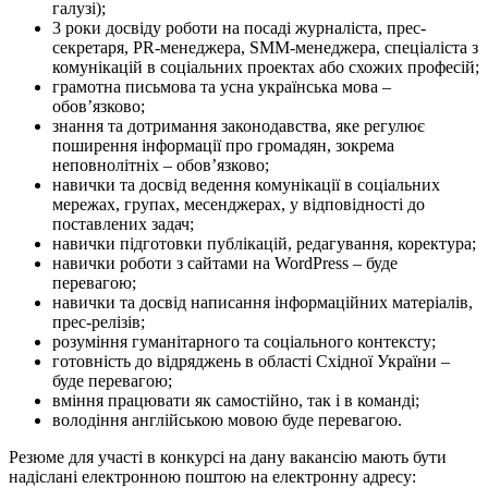
галузі);
3 роки досвіду роботи на посаді журналіста, прес-
секретаря, PR-менеджера, SMM-менеджера, спеціаліста з
комунікацій в соціальних проектах або схожих професій;
грамотна письмова та усна українська мова –
обов’язково;
знання та дотримання законодавства, яке регулює
поширення інформації про громадян, зокрема
неповнолітніх – обов’язково;
навички та досвід ведення комунікації в соціальних
мережах, групах, месенджерах, у відповідності до
поставлених задач;
навички підготовки публікацій, редагування, коректура;
навички роботи з сайтами на WordPress – буде
перевагою;
навички та досвід написання інформаційних матеріалів,
прес-релізів;
розуміння гуманітарного та соціального контексту;
готовність до відряджень в області Східної України –
буде перевагою;
вміння працювати як самостійно, так і в команді;
володіння англійською мовою буде перевагою.
Резюме для участі в конкурсі на дану вакансію мають бути
надіслані електронною поштою на електронну адресу: