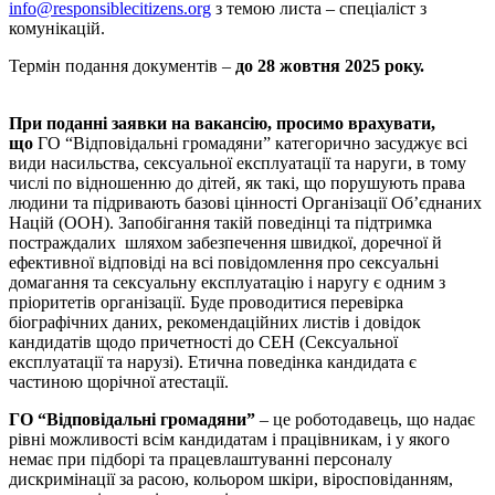
info@responsiblecitizens.org
з темою листа – спеціаліст з
комунікацій.
Термін подання документів –
до 28 жовтня 2025 року.
При поданні заявки на вакансію, просимо врахувати,
що
ГО “Відповідальні громадяни” категорично засуджує всі
види насильства, сексуальної експлуатації та наруги, в тому
числі по відношенню до дітей, як такі, що порушують права
людини та підривають базові цінності Організації Об’єднаних
Націй (ООН). Запобігання такій поведінці та підтримка
постраждалих шляхом забезпечення швидкої, доречної й
ефективної відповіді на всі повідомлення про сексуальні
домагання та сексуальну експлуатацію і наругу є одним з
пріоритетів організації. Буде проводитися перевірка
біографічних даних, рекомендаційних листів і довідок
кандидатів щодо причетності до СЕН (Сексуальної
експлуатації та нарузі). Етична поведінка кандидата є
частиною щорічної атестації.
ГО “Відповідальні громадяни”
– це роботодавець, що надає
рівні можливості всім кандидатам і працівникам, і у якого
немає при підборі та працевлаштуванні персоналу
дискримінації за расою, кольором шкіри, віросповіданням,