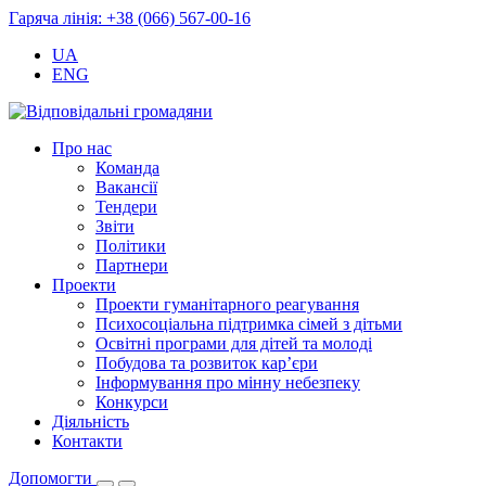
Гаряча лінія: +38 (066) 567-00-16
UA
ENG
Про нас
Команда
Вакансії
Тендери
Звіти
Політики
Партнери
Проекти
Проекти гуманітарного реагування
Психосоціальна підтримка сімей з дітьми
Освітні програми для дітей та молоді
Побудова та розвиток кар’єри
Інформування про мінну небезпеку
Конкурси
Діяльність
Контакти
Допомогти