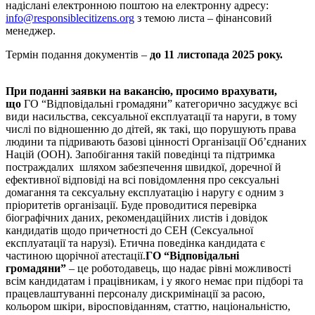
надіслані електронною поштою на електронну адресу:
info@responsiblecitizens.org
з темою листа – фінансовий
менеджер.
Термін подання документів –
до 11 листопада 2025 року.
При поданні заявки на вакансію, просимо врахувати,
що
ГО “Відповідальні громадяни” категорично засуджує всі
види насильства, сексуальної експлуатації та наруги, в тому
числі по відношенню до дітей, як такі, що порушують права
людини та підривають базові цінності Організації Об’єднаних
Націй (ООН). Запобігання такій поведінці та підтримка
постраждалих шляхом забезпечення швидкої, доречної й
ефективної відповіді на всі повідомлення про сексуальні
домагання та сексуальну експлуатацію і наругу є одним з
пріоритетів організації. Буде проводитися перевірка
біографічних даних, рекомендаційних листів і довідок
кандидатів щодо причетності до СЕН (Сексуальної
експлуатації та нарузі). Етична поведінка кандидата є
частиною щорічної атестації.
ГО “Відповідальні
громадяни”
– це роботодавець, що надає рівні можливості
всім кандидатам і працівникам, і у якого немає при підборі та
працевлаштуванні персоналу дискримінації за расою,
кольором шкіри, віросповіданням, статтю, національністю,