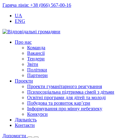
Гаряча лінія: +38 (066) 567-00-16
UA
ENG
Про нас
Команда
Вакансії
Тендери
Звіти
Політики
Партнери
Проекти
Проекти гуманітарного реагування
Психосоціальна підтримка сімей з дітьми
Освітні програми для дітей та молоді
Побудова та розвиток кар’єри
Інформування про мінну небезпеку
Конкурси
Діяльність
Контакти
Допомогти