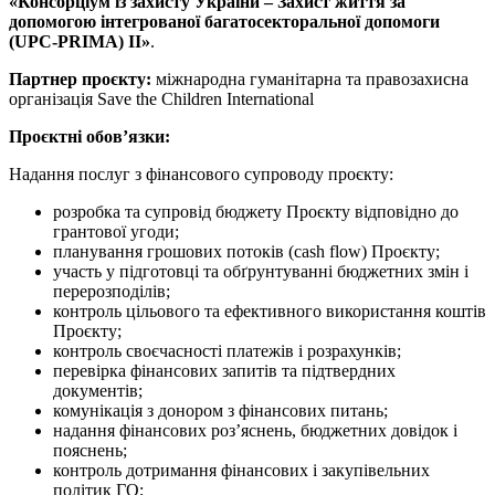
«
Консорціум із захисту України – Захист життя за
допомогою інтегрованої багатосекторальної допомоги
(UPC-PRIMA) II»
.
Партнер проєкту:
міжнародна гуманітарна та правозахисна
організація Save the Children International
Проєктні обов’язки:
Надання послуг з фінансового супроводу проєкту:
розробка та супровід бюджету Проєкту відповідно до
грантової угоди;
планування грошових потоків (cash flow) Проєкту;
участь у підготовці та обґрунтуванні бюджетних змін і
перерозподілів;
контроль цільового та ефективного використання коштів
Проєкту;
контроль своєчасності платежів і розрахунків;
перевірка фінансових запитів та підтвердних
документів;
комунікація з донором з фінансових питань;
надання фінансових роз’яснень, бюджетних довідок і
пояснень;
контроль дотримання фінансових і закупівельних
політик ГО;