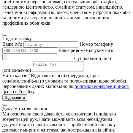
політичними переконаннями, сексуальною орієнтацією,
гендерною ідентичністю, сімейним статусом, інвалідністю,
генетичною інформацією, віком, членством у профспілках або
за іншими факторами, не пов’язаними з виконанням
професійних обов’язків.
Подати заявку
Ваше імʼя
Номер телефону
Ваше резюмеВідгукнутись
Супровідний лист
(опціонально)
Натискаючи "Відправити" я підтверджую, що я
ознайомлений(-на) з умовами та положеннями щодо обробки
персональних даних відповідно до
політики конфіденційності
цього веб-сайту.
Відправити
Дякуємо за звернення
Ми розпочали свою діяльність як волонтери і вирішили
зберегти цей рух, і дати можливість всім небайдужим
долучитися до нашої діяльності – зробити свій внесок у
допомогу мирним жителям, що постраждали від війни.