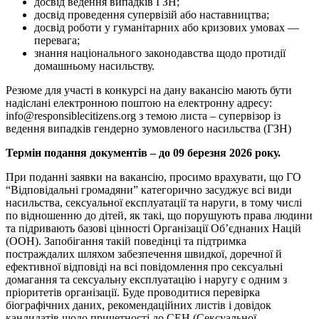
досвід ведення випадків ГЗН;
досвід проведення супервізій або наставництва;
досвід роботи у гуманітарних або кризових умовах —
перевага;
знання національного законодавства щодо протидії
домашньому насильству.
Резюме для участі в конкурсі на дану вакансію мають бути
надіслані електронною поштою на електронну адресу:
info@responsiblecitizens.org з темою листа – супервізор із
ведення випадків гендерно зумовленого насильства (ГЗН)
Термін подання документів – до 09 березня 2026 року.
При поданні заявки на вакансію, просимо врахувати, що ГО
“Відповідальні громадяни” категорично засуджує всі види
насильства, сексуальної експлуатації та наруги, в тому числі
по відношенню до дітей, як такі, що порушують права людини
та підривають базові цінності Організації Об’єднаних Націй
(ООН). Запобігання такій поведінці та підтримка
постраждалих шляхом забезпечення швидкої, доречної й
ефективної відповіді на всі повідомлення про сексуальні
домагання та сексуальну експлуатацію і наругу є одним з
пріоритетів організації. Буде проводитися перевірка
біографічних даних, рекомендаційних листів і довідок
кандидатів щодо причетності до СЕН (Сексуальної