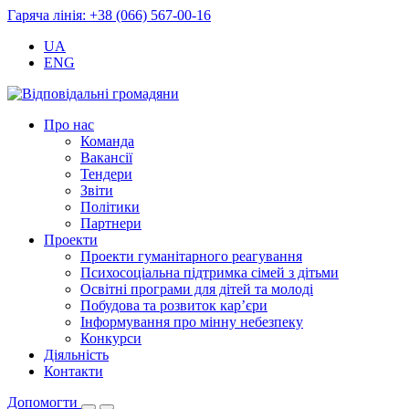
Гаряча лінія: +38 (066) 567-00-16
UA
ENG
Про нас
Команда
Вакансії
Тендери
Звіти
Політики
Партнери
Проекти
Проекти гуманітарного реагування
Психосоціальна підтримка сімей з дітьми
Освітні програми для дітей та молоді
Побудова та розвиток кар’єри
Інформування про мінну небезпеку
Конкурси
Діяльність
Контакти
Допомогти