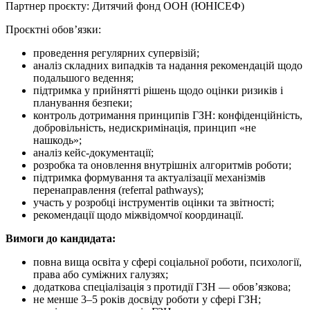
Партнер проєкту: Дитячий фонд ООН (ЮНІСЕФ)
Проєктні обов’язки:
проведення регулярних супервізій;
аналіз складних випадків та надання рекомендацій щодо
подальшого ведення;
підтримка у прийнятті рішень щодо оцінки ризиків і
планування безпеки;
контроль дотримання принципів ГЗН: конфіденційність,
добровільність, недискримінація, принцип «не
нашкодь»;
аналіз кейс-документації;
розробка та оновлення внутрішніх алгоритмів роботи;
підтримка формування та актуалізації механізмів
перенаправлення (referral pathways);
участь у розробці інструментів оцінки та звітності;
рекомендації щодо міжвідомчої координації.
Вимоги до кандидата:
повна вища освіта у сфері соціальної роботи, психології,
права або суміжних галузях;
додаткова спеціалізація з протидії ГЗН — обов’язкова;
не менше 3–5 років досвіду роботи у сфері ГЗН;