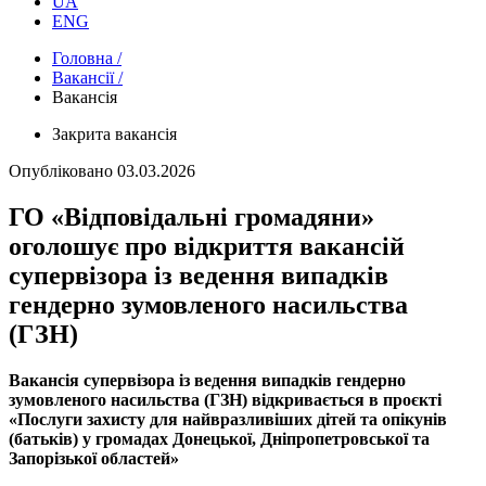
UA
ENG
Головна /
Вакансії /
Вакансія
Закрита вакансія
Опубліковано
03.03.2026
ГО «Відповідальні громадяни»
оголошує про відкриття вакансій
супервізора із ведення випадків
гендерно зумовленого насильства
(ГЗН)
Вакансія супервізора із ведення випадків гендерно
зумовленого насильства (ГЗН) відкривається в проєкті
«Послуги захисту для найвразливіших дітей та опікунів
(батьків) у громадах Донецької, Дніпропетровської та
Запорізької областей»