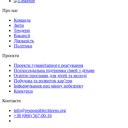
Про нас
Команда
Звіти
Тендери
Вакансії
Діяльність
Політики
Проєкти
Проекти гуманітарного реагування
Психосоціальна підтримка сімей з дітьми
Освітні програми для дітей та молоді
Побудова та розвиток кар’єри
Інформування про мінну небезпеку
Конкурси
Контакти
info@responsiblecitizens.org
+38 (066) 567-00-16