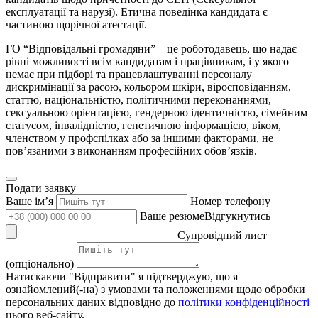
експлуатації та нарузі). Етична поведінка кандидата є
частиною щорічної атестації.
ГО “Відповідальні громадяни” – це роботодавець, що надає
рівні можливості всім кандидатам і працівникам, і у якого
немає при підборі та працевлаштуванні персоналу
дискримінації за расою, кольором шкіри, віросповіданням,
статтю, національністю, політичними переконаннями,
сексуальною орієнтацією, гендерною ідентичністю, сімейним
статусом, інвалідністю, генетичною інформацією, віком,
членством у профспілках або за іншими факторами, не
пов’язаними з виконанням професійних обов’язків.
Подати заявку
Ваше імʼя
Номер телефону
Ваше резюмеВідгукнутись
Супровідний лист
(опціонально)
Натискаючи "Відправити" я підтверджую, що я
ознайомлений(-на) з умовами та положеннями щодо обробки
персональних даних відповідно до
політики конфіденційності
цього веб-сайту.