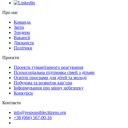
Про нас
Команда
Звіти
Тендери
Вакансії
Діяльність
Політики
Проєкти
Проекти гуманітарного реагування
Психосоціальна підтримка сімей з дітьми
Освітні програми для дітей та молоді
Побудова та розвиток кар’єри
Інформування про мінну небезпеку
Конкурси
Контакти
info@responsiblecitizens.org
+38 (066) 567-00-16