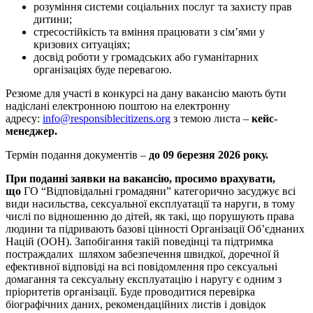
розуміння системи соціальних послуг та захисту прав
дитини;
стресостійкість та вміння працювати з сім’ями у
кризових ситуаціях;
досвід роботи у громадських або гуманітарних
організаціях буде перевагою.
Резюме для участі в конкурсі на дану вакансію мають бути
надіслані електронною поштою на електронну
адресу:
info@responsiblecitizens.org
з темою листа –
кейс-
менеджер.
Термін подання документів –
до 09 березня 2026 року.
При поданні заявки на вакансію, просимо врахувати,
що
ГО “Відповідальні громадяни” категорично засуджує всі
види насильства, сексуальної експлуатації та наруги, в тому
числі по відношенню до дітей, як такі, що порушують права
людини та підривають базові цінності Організації Об’єднаних
Націй (ООН). Запобігання такій поведінці та підтримка
постраждалих шляхом забезпечення швидкої, доречної й
ефективної відповіді на всі повідомлення про сексуальні
домагання та сексуальну експлуатацію і наругу є одним з
пріоритетів організації. Буде проводитися перевірка
біографічних даних, рекомендаційних листів і довідок