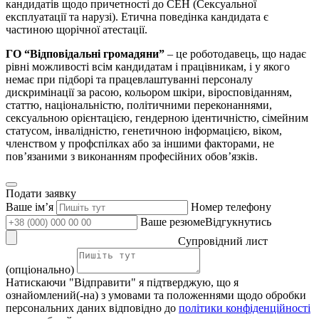
кандидатів щодо причетності до СЕН (Сексуальної
експлуатації та нарузі). Етична поведінка кандидата є
частиною щорічної атестації.
ГО “Відповідальні громадяни”
– це роботодавець, що надає
рівні можливості всім кандидатам і працівникам, і у якого
немає при підборі та працевлаштуванні персоналу
дискримінації за расою, кольором шкіри, віросповіданням,
статтю, національністю, політичними переконаннями,
сексуальною орієнтацією, гендерною ідентичністю, сімейним
статусом, інвалідністю, генетичною інформацією, віком,
членством у профспілках або за іншими факторами, не
пов’язаними з виконанням професійних обов’язків.
Подати заявку
Ваше імʼя
Номер телефону
Ваше резюмеВідгукнутись
Супровідний лист
(опціонально)
Натискаючи "Відправити" я підтверджую, що я
ознайомлений(-на) з умовами та положеннями щодо обробки
персональних даних відповідно до
політики конфіденційності