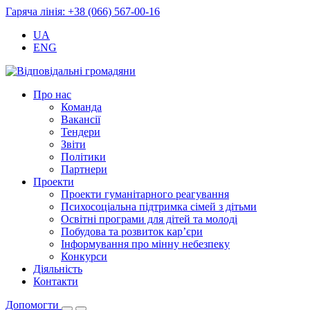
Гаряча лінія: +38 (066) 567-00-16
UA
ENG
Про нас
Команда
Вакансії
Тендери
Звіти
Політики
Партнери
Проекти
Проекти гуманітарного реагування
Психосоціальна підтримка сімей з дітьми
Освітні програми для дітей та молоді
Побудова та розвиток кар’єри
Інформування про мінну небезпеку
Конкурси
Діяльність
Контакти
Допомогти