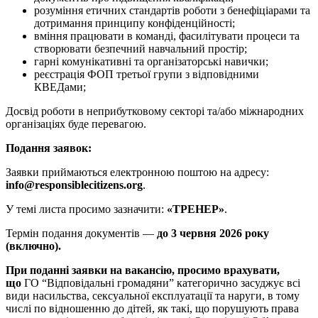
розуміння етичних стандартів роботи з бенефіціарами та
дотримання принципу конфіденційності;
вміння працювати в команді, фасилітувати процеси та
створювати безпечний навчальний простір;
гарні комунікативні та організаторські навички;
реєстрація ФОП третьої групи з відповідними
КВЕДами;
Досвід роботи в неприбутковому секторі та/або міжнародних
організаціях буде перевагою.
Подання заявок:
Заявки приймаються електронною поштою на адресу:
info@responsiblecitizens.org
.
У темі листа просимо зазначити:
«ТРЕНЕР»
.
Термін подання документів —
до 3 червня 2026 року
(включно).
При поданні заявки на вакансію, просимо врахувати,
що
ГО “Відповідальні громадяни” категорично засуджує всі
види насильства, сексуальної експлуатації та наруги, в тому
числі по відношенню до дітей, як такі, що порушують права