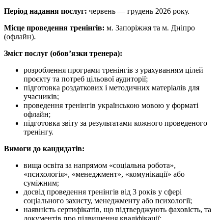
Період надання послуг:
червень — грудень 2026 року.
Місце проведення тренінгів:
м. Запоріжжя та м. Дніпро
(офлайн).
Зміст послуг (обов’язки тренера):
розроблення програми тренінгів з урахуванням цілей
проєкту та потреб цільової аудиторії;
підготовка роздаткових і методичних матеріалів для
учасників;
проведення тренінгів українською мовою у форматі
офлайн;
підготовка звіту за результатами кожного проведеного
тренінгу.
Вимоги до кандидатів:
вища освіта за напрямом «соціальна робота»,
«психологія», «менеджмент», «комунікації» або
суміжним;
досвід проведення тренінгів від 3 років у сфері
соціального захисту, менеджменту або психології;
наявність сертифікатів, що підтверджують фаховість, та
документів про підвищення кваліфікації;