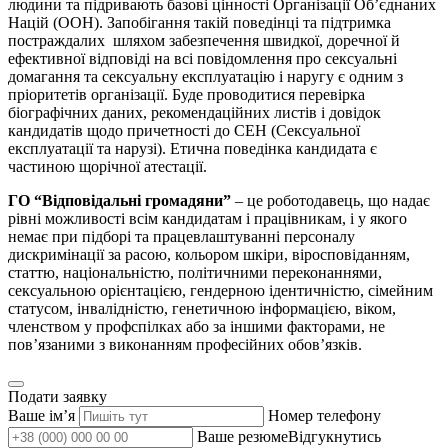
людини та підривають базові цінності Організації Об’єднаних
Націй (ООН). Запобігання такій поведінці та підтримка
постраждалих шляхом забезпечення швидкої, доречної й
ефективної відповіді на всі повідомлення про сексуальні
домагання та сексуальну експлуатацію і наругу є одним з
пріоритетів організації. Буде проводитися перевірка
біографічних даних, рекомендаційних листів і довідок
кандидатів щодо причетності до СЕН (Сексуальної
експлуатації та нарузі). Етична поведінка кандидата є
частиною щорічної атестації.
ГО “Відповідальні громадяни”
– це роботодавець, що надає
рівні можливості всім кандидатам і працівникам, і у якого
немає при підборі та працевлаштуванні персоналу
дискримінації за расою, кольором шкіри, віросповіданням,
статтю, національністю, політичними переконаннями,
сексуальною орієнтацією, гендерною ідентичністю, сімейним
статусом, інвалідністю, генетичною інформацією, віком,
членством у профспілках або за іншими факторами, не
пов’язаними з виконанням професійних обов’язків.
Подати заявку
Ваше імʼя
Номер телефону
Ваше резюмеВідгукнутись