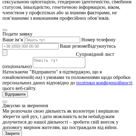
сексуальною орієнтацією, гендерною ідентичністю, сімейним
статусом, інвалідністю, генетичною інформацією, віком,
членством у профспілках або за іншими факторами, не
пов’язаними з виконанням професійних обов’язків.
Подати заявку
Ваше імʼя
Номер телефону
Ваше резюмеВідгукнутись
Супровідний лист
(опціонально)
Натискаючи "Відправити" я підтверджую, що я
ознайомлений(-на) з умовами та положеннями щодо обробки
персональних даних відповідно до
політики конфіденційності
цього веб-сайту.
Відправити
Дякуємо за звернення
Ми розпочали свою діяльність як волонтери і вирішили
зберегти цей рух, і дати можливість всім небайдужим
долучитися до нашої діяльності – зробити свій внесок у
допомогу мирним жителям, що постраждали від війни.
Закрити