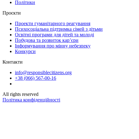
Політики
Проєкти
Проекти гуманітарного реагування
Психосоціальна підтримка сімей з дітьми
Освітні програми для дітей та молоді
Побудова та розвиток кар’єри
Інформування про мінну небезпеку
Конкурси
Контакти
info@responsiblecitizens.org
+38 (066) 567-00-16
All rights reserved
Політика конфіденційності