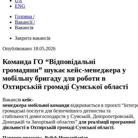
UA
ENG
Головна /
Вакансії /
Вакансія
Закрита вакансія
Опубліковано
18.05.2026
Команда ГО “Відповідальні
громадяни” шукає кейс-менеджера у
мобільну бригаду для роботи в
Охтирській громаді Сумської області
Вакансія
кейс-
менеджера
мобільної команди
відкривається в проєкті “Інтегр
громадські послуги для безпечнішого дитинства та
стабільності домогосподарств у Сумській, Дніпропетровській,
Донецькій та Запорізькій областях”
для реалізації програмної
діяльності в Охтирській громаді Сумської області
.
Партнер проєкту:
Polish Humanitarian