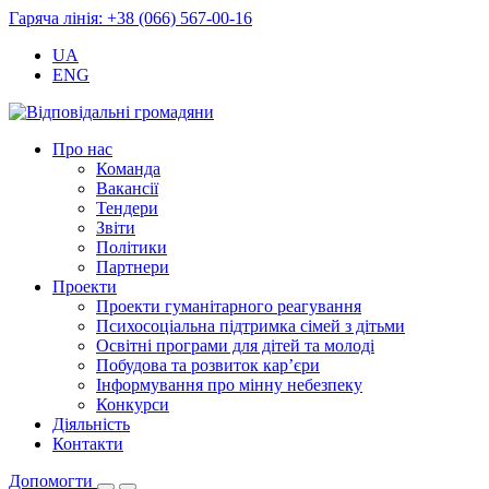
Гаряча лінія: +38 (066) 567-00-16
UA
ENG
Про нас
Команда
Вакансії
Тендери
Звіти
Політики
Партнери
Проекти
Проекти гуманітарного реагування
Психосоціальна підтримка сімей з дітьми
Освітні програми для дітей та молоді
Побудова та розвиток кар’єри
Інформування про мінну небезпеку
Конкурси
Діяльність
Контакти
Допомогти