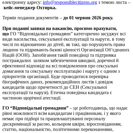
електронну адресу:
info@responsiblecitizens.org
з темою листа –
кейс-менеджер Охтирка.
Термін подання документів –
до 01 червня 2026 року.
При поданні заявки на вакансію, просимо врахувати,
що
ГО “Відповідальні громадяни” категорично засуджує всі
види насильства, сексуальної експлуатації та наруги, в тому
числі по відношенню до дітей, як такі, що порушують права
людини та підривають базові цінності Організації Об’єднаних
Націй (ООН). Запобігання такій поведінці та підтримка
постраждалих шляхом забезпечення швидкої, доречної й
ефективної відповіді на всі повідомлення про сексуальні
домагання та сексуальну експлуатацію і наругу є одним з
пріоритетів організації. Буде проводитися перевірка
біографічних даних, рекомендаційних листів і довідок
кандидатів щодо причетності до СЕН (Сексуальної
експлуатації та нарузі). Етична поведінка кандидата є
частиною щорічної атестації.
ГО “Відповідальні громадяни”
– це роботодавець, що надає
рівні можливості всім кандидатам і працівникам, і у якого
немає при підборі та працевлаштуванні персоналу
дискримінації за расою, кольором шкіри, віросповіданням,
статтю, національністю, політичними переконаннями,