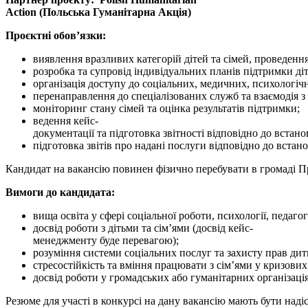
Action
(Польська Гуманітарна Акція)
Проєктні обов’язки:
виявлення вразливих категорій дітей та сімей, проведення
розробка та супровід індивідуальних планів підтримки діте
організація доступу до соціальних, медичних, психологіч
перенаправлення до спеціалізованих служб та взаємодія 
моніторинг стану сімей та оцінка результатів підтримки;
ведення кейс-
документації та підготовка звітності відповідно до встан
підготовка звітів про надані послуги відповідно до встан
Кандидат на вакансію повинен фізично перебувати в громаді П
Вимоги до кандидата:
вища освіта у сфері соціальної роботи, психології, педаг
досвід роботи з дітьми та сім’ями (досвід кейс-
менеджменту буде перевагою);
розуміння системи соціальних послуг та захисту прав ди
стресостійкість та вміння працювати з сім’ями у кризових
досвід роботи у громадських або гуманітарних організаці
Резюме для участі в конкурсі на дану вакансію мають бути надіс