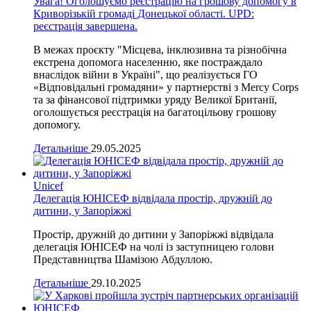
Увага! Оголошуємо реєстрацію на грошову допомогу в
Криворізькій громаді Донецької області. UPD:
реєстрація завершена.
В межах проєкту "Місцева, інклюзивна та різнобічна
екстрена допомога населенню, яке постраждало
внаслідок війни в Україні", що реалізується ГО
«Відповідальні громадяни» у партнерстві з Mercy Corps
та за фінансової підтримки уряду Великої Британії,
оголошується реєстрація на багатоцільову грошову
допомогу.
Детальніше
29.05.2025
Unicef
Делегація ЮНІСЕФ відвідала простір, дружній до
дитини, у Запоріжжі
Простір, дружній до дитини у Запоріжжі відвідала
делегація ЮНІСЕФ на чолі із заступницею голови
Представництва Шамізою Абдуллою.
Детальніше
29.10.2025