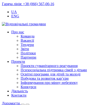
Гаряча лінія: +38 (066) 567-00-16
UA
ENG
Про нас
Команда
Вакансії
Тендери
Звіти
Політики
Партнери
Проекти
Проекти гуманітарного реагування
Психосоціальна підтримка сімей з дітьми
Освітні програми для дітей та молоді
Побудова та розвиток кар’єри
Інформування про мінну небезпеку
Конкурси
Діяльність
Контакти
Допомогти