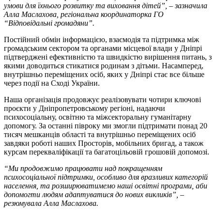
умови для їхнього розвитку та виховання дітей”, – зазначила
Алла Маслахова, регіональна координаторка ГО
“Відповідальні громадяни”.
Постійний обмін інформацією, взаємодія та підтримка між
громадським сектором та органами місцевої влади у Дніпрі
підтверджені ефективністю та швидкістю вирішення питань, з
якими доводиться стикатися родинам з дітьми. Насамперед,
внутрішньо переміщених осіб, яких у Дніпрі стає все більше
через події на Сході України.
Наша організація продовжує реалізовувати чотири ключові
проєкти у Дніпропетровському регіоні, надаючи
психосоціальну, освітню та міжсекторальну гуманітарну
допомогу. За останні півроку ми змогли підтримати понад 20
тисяч мешканців області та внутрішньо переміщених осіб
завдяки роботі наших Просторів, мобільних бригад, а також
курсам перекваліфікації та багатоцільовій грошовій допомозі.
“Ми продовжимо працювати над покращенням
психосоціальної підтримки, особливо для вразливих категорій
населення, та розширюватимемо наші освітні програми, аби
допомогти людям адаптуватися до нових викликів”, –
резюмувала Алла Маслахова.