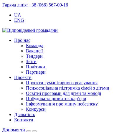
Гаряча лінія: +38 (066) 567-00-16
UA
ENG
Про нас
Команда
Вакансії
Тендери
Звіти
Політики
Партнери
Проекти
Проекти гуманітарного реагування
Психосоціальна підтримка сімей з дітьми
Освітні програми для дітей та молоді
Побудова та розвиток кар’єри
Інформування про мінну небезпеку
Конкурси
Діяльність
Контакти
Допомогти