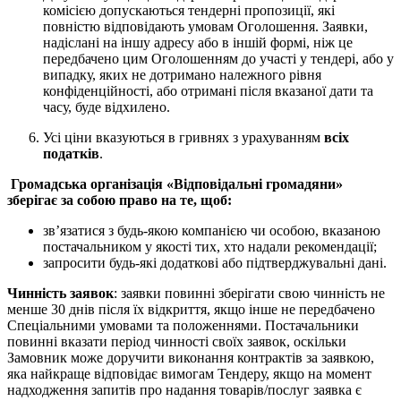
комісією допускаються тендерні пропозиції, які
повністю відповідають умовам Оголошення. Заявки,
надіслані на іншу адресу або в іншій формі, ніж це
передбачено цим Оголошенням до участі у тендері, або у
випадку, яких не дотримано належного рівня
конфіденційності, або отримані після вказаної дати та
часу, буде відхилено.
Усі ціни вказуються в гривнях з урахуванням
всіх
податків
.
Громадська організація «Відповідальні громадяни»
зберігає за собою право на те, щоб:
зв’язатися з будь-якою компанією чи особою, вказаною
постачальником у якості тих, хто надали рекомендації;
запросити будь-які додаткові або підтверджувальні дані.
Чинність заявок
: заявки повинні зберігати свою чинність не
менше 30 днів після їх відкриття, якщо інше не передбачено
Спеціальними умовами та положеннями. Постачальники
повинні вказати період чинності своїх заявок, оскільки
Замовник може доручити виконання контрактів за заявкою,
яка найкраще відповідає вимогам Тендеру, якщо на момент
надходження запитів про надання товарів/послуг заявка є