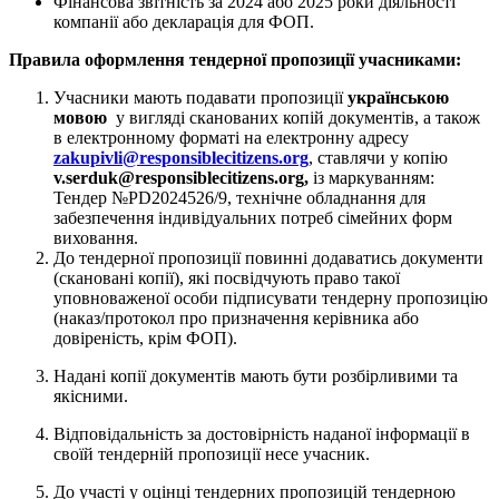
Фінансова звітність за 2024 або 2025 роки діяльності
компанії або декларація для ФОП.
Правила оформлення тендерної пропозиції учасниками:
Учасники мають подавати пропозиції
українською
мовою
у вигляді сканованих копій документів, а також
в електронному форматі на електронну адресу
zakupivli@responsiblecitizens.org
, ставлячи у копію
v.serduk@responsiblecitizens.org,
із маркуванням:
Тендер №PD2024526/9, технічне обладнання для
забезпечення індивідуальних потреб сімейних форм
виховання.
До тендерної пропозиції повинні додаватись документи
(скановані копії), які посвідчують право такої
уповноваженої особи підписувати тендерну пропозицію
(наказ/протокол про призначення керівника або
довіреність, крім ФОП).
Надані копії документів мають бути розбірливими та
якісними.
Відповідальність за достовірність наданої інформації в
своїй тендерній пропозиції несе учасник.
До участі у оцінці тендерних пропозицій тендерною