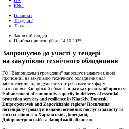
UA
ENG
Головна /
Тендери /
Тендер
Закритий тендер
Прийом пропозицій
до 14.10.2025
Запрошуємо до участі у тендері
на закупівлю технічного обладнання
ГО “Відповідальні громадяни” запрошує надавати цінові
пропозиції на закупівлю технічного обладнання для
забезпечення індивідуальних потреб сімейних форм
виховання в Запорізькій області,
в рамках реалізації проєкту:
Enhancement of community capacity in delivery of essential
protection services and resilience in Kharkiv, Donetsk,
Dnipropetrovsk and Zaporizhzhia regions/ Посилення
потенціалу громад в наданні основних послуг із захисту та
життєстійкості в Харківській, Донецькій,
Дніпропетровській та Запорізькій областях
.