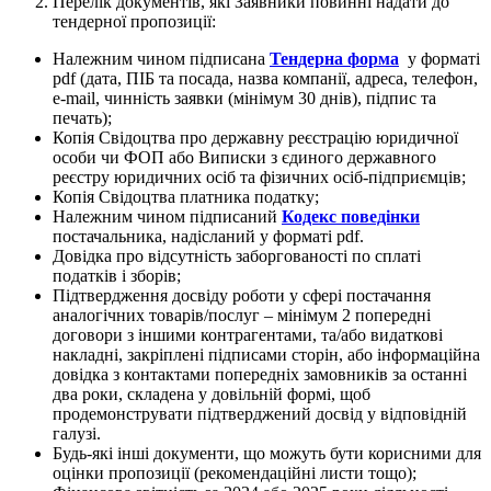
Перелік документів, які Заявники повинні надати до
тендерної пропозиції:
Належним чином підписана
Тендерна форма
у форматі
pdf (дата, ПІБ та посада, назва компанії, адреса, телефон,
e-mail, чинність заявки (мінімум 30 днів), підпис та
печать);
Копія Свідоцтва про державну реєстрацію юридичної
особи чи ФОП або Виписки з єдиного державного
реєстру юридичних осіб та фізичних осіб-підприємців;
Копія Свідоцтва платника податку;
Належним чином підписаний
Кодекс поведінки
постачальника, надісланий у форматі pdf.
Довідка про відсутність заборгованості по сплаті
податків і зборів;
Підтвердження досвіду роботи у сфері постачання
аналогічних товарів/послуг – мінімум 2 попередні
договори з іншими контрагентами, та/або видаткові
накладні, закріплені підписами сторін, або інформаційна
довідка з контактами попередніх замовників за останні
два роки, складена у довільній формі, щоб
продемонструвати підтверджений досвід у відповідній
галузі.
Будь-які інші документи, що можуть бути корисними для
оцінки пропозиції (рекомендаційні листи тощо);