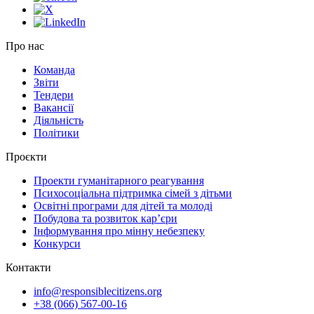
Про нас
Команда
Звіти
Тендери
Вакансії
Діяльність
Політики
Проєкти
Проекти гуманітарного реагування
Психосоціальна підтримка сімей з дітьми
Освітні програми для дітей та молоді
Побудова та розвиток кар’єри
Інформування про мінну небезпеку
Конкурси
Контакти
info@responsiblecitizens.org
+38 (066) 567-00-16