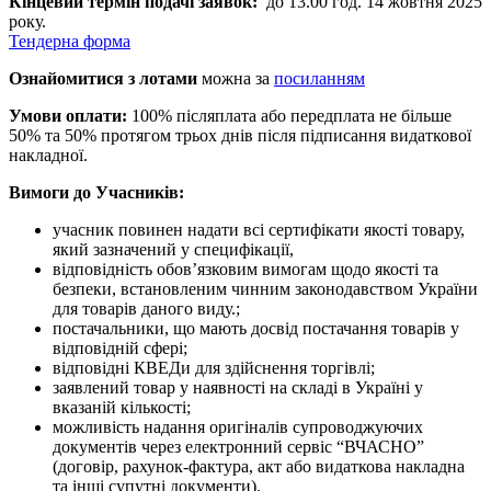
Кінцевий термін подачі заявок:
до 13.00 год. 14 жовтня 2025
року.
Тендерна форма
Ознайомитися з лотами
можна за
посиланням
Умови оплати:
100% післяплата або передплата не більше
50% та 50% протягом трьох днів після підписання видаткової
накладної.
Вимоги до Учасників:
учасник повинен надати всі сертифікати якості товару,
який зазначений у специфікації,
відповідність обов’язковим вимогам щодо якості та
безпеки, встановленим чинним законодавством України
для товарів даного виду.;
постачальники, що мають досвід постачання товарів у
відповідній сфері;
відповідні КВЕДи для здійснення торгівлі;
заявлений товар у наявності на складі в Україні у
вказаній кількості;
можливість надання оригіналів супроводжуючих
документів через електронний сервіс “ВЧАСНО”
(договір, рахунок-фактура, акт або видаткова накладна
та інші супутні документи).