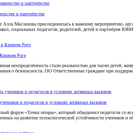
венстве и партнёрстве
е Алла Маслахова присоединилась к важному мероприятию, ор
 школ, социальных педагогов, родителей, детей и партнёров Ю
 Кривом Роге
янная неопределённость стали реальностью для тысяч детей, ж
 знания о безопасности, ОО Ответственные граждане при подд
учеников и педагогов в условиях затяжных вызовов
ный форум «Точки опоры», который объединил педагогов со вс
нных на развитие психологической устойчивости учеников и об