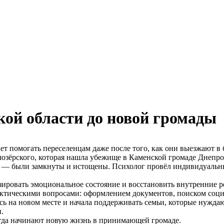
ой области до новой громады
т помогать переселенцам даже после того, как они выезжают в 
елозёрского, которая нашла убежище в Каменской громаде Днепро
и — были замкнуты и истощены. Психолог провёл индивидуальны
ировать эмоциональное состояние и восстановить внутренние р
ктическими вопросами: оформлением документов, поиском соци
ь на новом месте и начала поддерживать семьи, которые нуждаю
.
когда начинают новую жизнь в принимающей громаде.