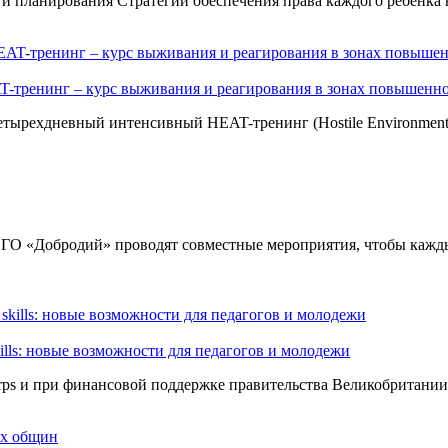
я и планирования Стратегии обеспечения права каждого ребенка
тренинг – курс выживания и реагирования в зонах повышенно
рехдневный интенсивный HEAT-тренинг (Hostile Environment Aw
 ГО «Добродий» проводят совместные мероприятия, чтобы кажды
skills: новые возможности для педагогов и молодежи
rps и при финансовой поддержке правительства Великобритании