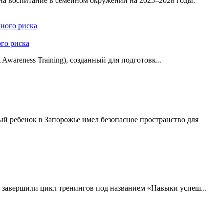
 на воспитание в семейном окружении на 2025–2028 годы.
го риска
areness Training), созданный для подготовк...
й ребенок в Запорожье имел безопасное пространство для
 завершили цикл тренингов под названием «Навыки успеш...