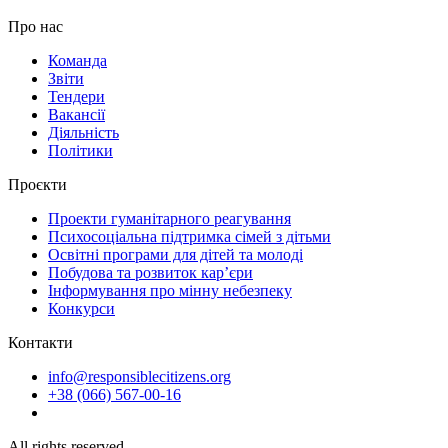
Про нас
Команда
Звіти
Тендери
Вакансії
Діяльність
Політики
Проєкти
Проекти гуманітарного реагування
Психосоціальна підтримка сімей з дітьми
Освітні програми для дітей та молоді
Побудова та розвиток кар’єри
Інформування про мінну небезпеку
Конкурси
Контакти
info@responsiblecitizens.org
+38 (066) 567-00-16
All rights reserved