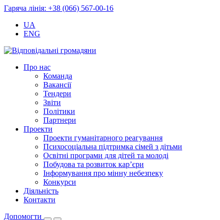
Гаряча лінія: +38 (066) 567-00-16
UA
ENG
Про нас
Команда
Вакансії
Тендери
Звіти
Політики
Партнери
Проекти
Проекти гуманітарного реагування
Психосоціальна підтримка сімей з дітьми
Освітні програми для дітей та молоді
Побудова та розвиток кар’єри
Інформування про мінну небезпеку
Конкурси
Діяльність
Контакти
Допомогти