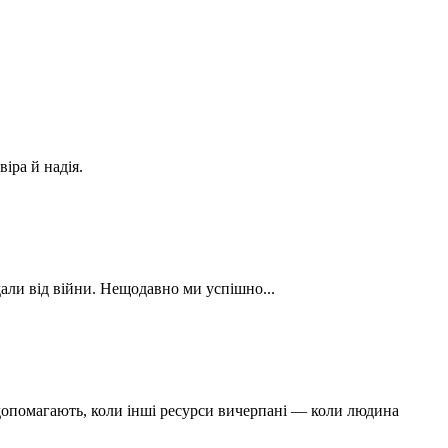
іра й надія.
али від війни. Нещодавно ми успішно...
допомагають, коли інші ресурси вичерпані — коли людина