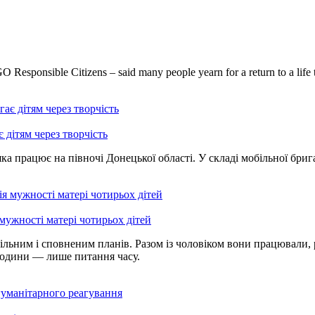
esponsible Citizens – said many people yearn for a return to a life tha
 дітям через творчість
ка працює на півночі Донецької області. У складі мобільної бриг
 мужності матері чотирьох дітей
ільним і сповненим планів. Разом із чоловіком вони працювали, 
родини — лише питання часу.