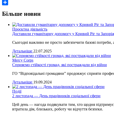
Share
Більше новин
Проєктна діяльність
Доставили гуманітарну допомогу у Кривий Ріг та Запорі
Сьогодні важливо не просто забезпечити базові потреби, а
Детальніше
22.07.2025
Mercy Corps
Сприяємо стійкості громад, які постраждали від війни
ГО “Відповідальні громадяни” продовжує сприяти професій
Детальніше
19.09.2024
Події
2 листопада — День працівників соціальної сфери
Цей день — нагода подякувати тим, хто щодня підтримує
втратила дім, близьких, роботу чи відчуття безпеки.