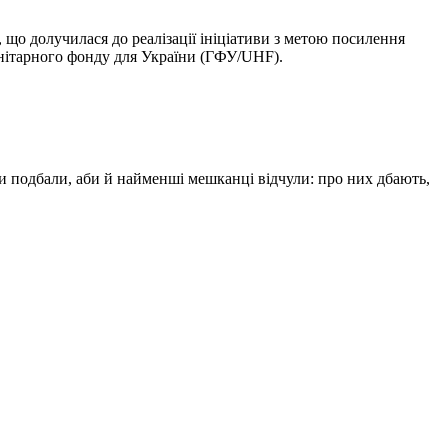
о долучилася до реалізації ініціативи з метою посилення
анітарного фонду для України (ГФУ/UHF).
ми подбали, аби й найменші мешканці відчули: про них дбають,