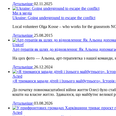
Детальніше
02.11.2025
Ми в медіа
Ukraine: Going underground to escape the conflict
Local volunteer Olga Kosse – who works for the grassroots NGO R
Детальніше
25.08.2015
Unicef
Арт-терапія як шлях до відновлення: Як Альона допомагає
На цих фото — Альона, арт-терапевтка з нашої команди, я
Детальніше
26.12.2024
Acted
«Я тримаюся заради дітей і їхнього майбутнього». Історія
До початку повномасштабної війни життя Олесі було стаб
кошти на власне житло. Здавалося, що майбутнє великої 
Детальніше
03.08.2026
Acted