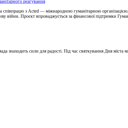
анітарного реагування
 співпрацю з Acted — міжнародною гуманітарною організацією, щ
иву війни. Проєкт впроваджується за фінансової підтримки Гум
мада знаходить сили для радості. Під час святкування Дня міста 